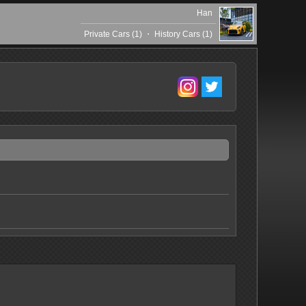
Han
Private Cars (1)
・
History Cars (1)