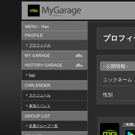
MENU - Han
PROFILE
プロフィ
プロフィール
MY GARAGE
HISTORY GARAGE
- 公開情報 -
han
ニックネーム
CARLENDER
性別
スケジュール
参加イベント
GROUP LIST
ご利用
所属グループ一覧