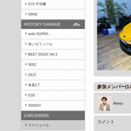
A70 弐号機
GR86
HISTORY GARAGE
arde SUPRA
赤いゼフィール
BEET 300ZX Ver.3
300C
Z422
車真CT
参加メンバー(1名
DS5
Ame♪
3500GT
CARLENDER
コメント
スケジュール