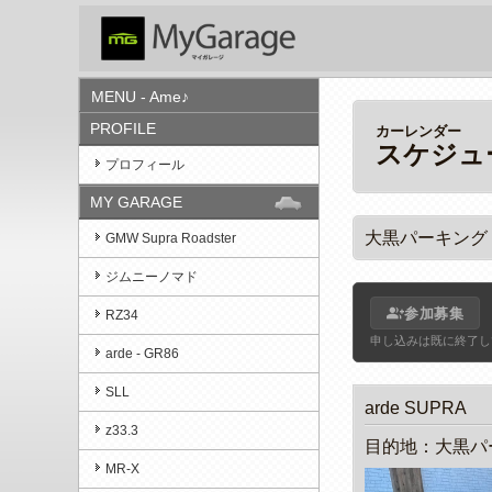
MENU - Ame♪
PROFILE
カーレンダー
スケジュ
プロフィール
MY GARAGE
大黒パーキング
GMW Supra Roadster
ジムニーノマド
group_add
参加募集
RZ34
申し込みは既に終了し
arde - GR86
SLL
arde SUPRA
z33.3
目的地：大黒パ
MR-X