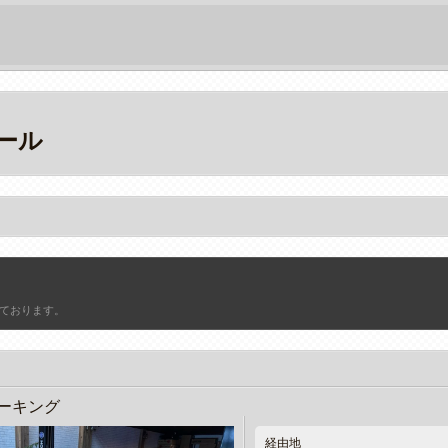
ール
ております。
ーキング
経由地