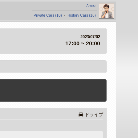
Ame♪
Private Cars (10)
・
History Cars (16)
2023/07/02
17:00 ~ 20:00

ドライブ