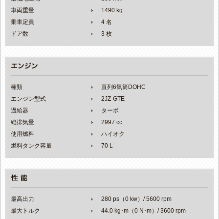
車両重量
1490 kg
乗車定員
4 名
ドア数
3 枚
種類
直列6気筒DOHC
エンジン型式
2JZ-GTE
過給器
ターボ
総排気量
2997 cc
使用燃料
ハイオク
燃料タンク容量
70 L
最高出力
280 ps（0 kw）/ 5600 rpm
最大トルク
44.0 kg･m（0 N･m）/ 3600 rpm