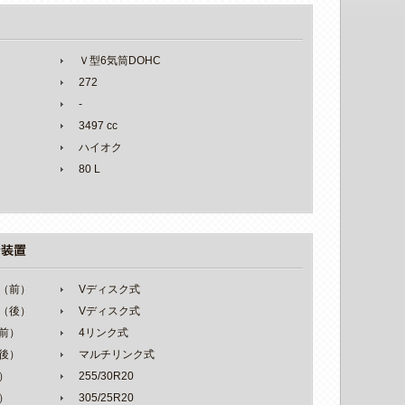
Ｖ型6気筒DOHC
272
-
3497 cc
ハイオク
80 L
（前）
Vディスク式
（後）
Vディスク式
前）
4リンク式
後）
マルチリンク式
）
255/30R20
）
305/25R20