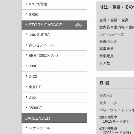
A70 弐号機
GR86
全長 × 全幅 × 全高
HISTORY GARAGE
室内長 × 室内幅 × 
ホイールベース
arde SUPRA
最低地上高
赤いゼフィール
車両重量
BEET 300ZX Ver.3
乗車定員
ドア数
300C
Z422
車真CT
最高出力
DS5
最大トルク
3500GT
パワーウェイトレシ
燃料消費率
CARLENDER
（10/15モード走行）
スケジュール
燃料消費率
（JC08モード走行）