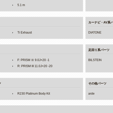
5.1 m
カーナビ・AV系
Ti Exhaust
DIATONE
足回り系パーツ
F: PRISM Ⅲ 9.0J×20 -1
BILSTEIN
R: PRISM III 11.0J×20 -20
ツ
その他パーツ
R230 Platinum Body Kit
arde