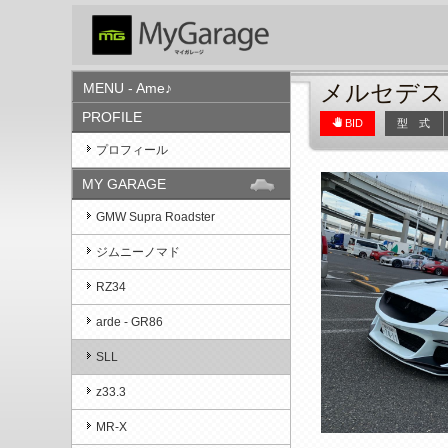
メルセデス・
MENU - Ame♪
PROFILE
pan_tool
BID
型 式
プロフィール
MY GARAGE
GMW Supra Roadster
ジムニーノマド
RZ34
arde - GR86
SLL
z33.3
MR-X