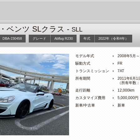
ベンツ SLクラス -
SLL
DBA-230458
グレード
Abflug R230
年式
2022年（令和4年）
モデル年式
2008年5月
駆動方式
FR
トランスミッション
7AT
所有期間
2011年6月
（所有年数：
走行距離
12,000km
カスタマイズ費用
5,000,000円
新車/中古車
新車