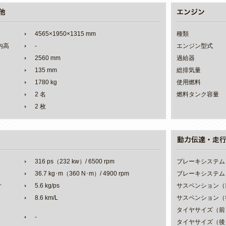
4565×1950×1315 mm
種類
室内高
-
エンジン型式
2560 mm
過給器
135 mm
総排気量
1780 kg
使用燃料
2 名
燃料タンク容量
2 枚
316 ps（232 kw）/ 6500 rpm
ブレーキシステム
36.7 kg･m（360 N･m）/ 4900 rpm
ブレーキシステム
オ
5.6 kg/ps
サスペンション（
8.6 km/L
サスペンション（
タイヤサイズ（前
-
タイヤサイズ（後