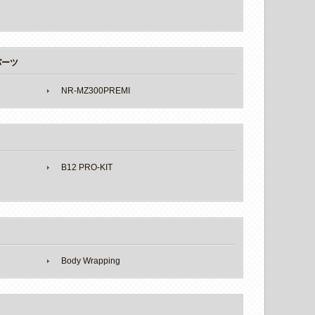
パーツ
NR-MZ300PREMI
B12 PRO-KIT
Body Wrapping