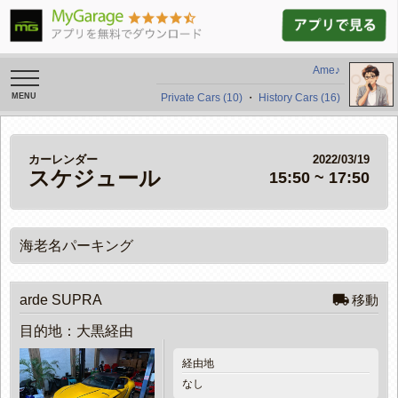
Ame♪
toggle
navigation
Private Cars (10)
・
History Cars (16)
カーレンダー
2022/03/19
スケジュール
15:50 ~ 17:50
海老名パーキング

arde SUPRA
移動
目的地：大黒経由
経由地
なし