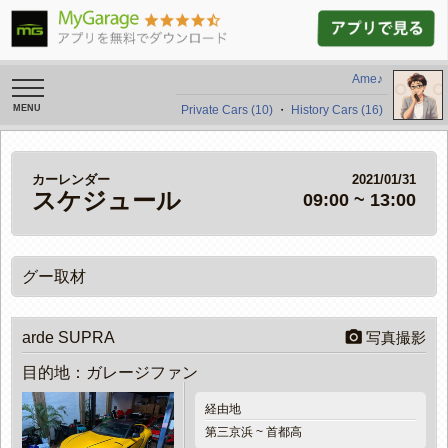
Ame♪
toggle
navigation
Private Cars (10)
・
History Cars (16)
カーレンダー
2021/01/31
スケジュール
09:00 ~ 13:00
グー取材

arde SUPRA
写真撮影
目的地：ガレージファン
経由地
第三京浜 ~ 首都高