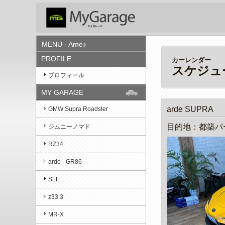
MENU - Ame♪
PROFILE
カーレンダー
スケジュ
プロフィール
MY GARAGE
arde SUPRA
GMW Supra Roadster
目的地：都築パ
ジムニーノマド
RZ34
arde - GR86
SLL
z33.3
MR-X