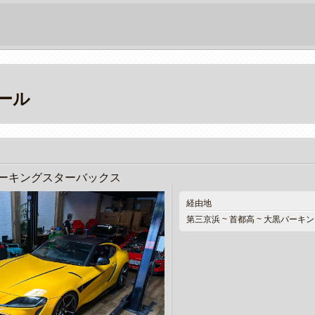
ール
ーキングスターバックス
経由地
第三京浜 ~ 首都高 ~ 大黒パーキ