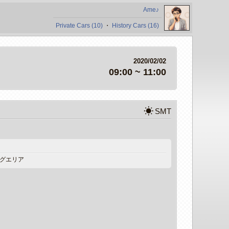
Ame♪
Private Cars (10)
・
History Cars (16)
2020/02/02
09:00 ~ 11:00
wb_sunny
SMT
ングエリア