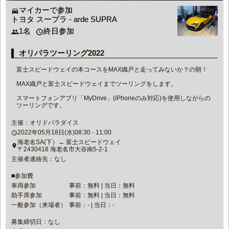
マイカーで参加
directions_car
トヨタ スープラ - arde SUPRA
1名
終日参加
people
access_time
オリパラツーリング2022
富士スピードウェイの本コースをMAX織戸と走ってみないか？の朝！
MAX織戸と富士スピードウェイまでツーリングをします。
スマートフォンアプリ「MyDrive」(iPhoneのみ対応)を使用しながらの
ツーリングです。
主催：オリドパラダイス
2022年05月18日(水)08:30 - 11:00
access_time
海老名SA(下）→ 富士スピードウェイ
place
〒2430418 海老名市大谷南5-2-1
主催者連絡先：なし
■参加費
車両参加
事前：無料 | 当日：無料
助手席参加
事前：無料 | 当日：無料
一般参加（来場者）
事前：- | 当日：-
募集締切日：なし