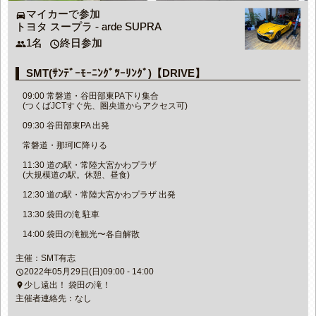
マイカーで参加
directions_car
トヨタ スープラ - arde SUPRA
1名
終日参加
people
access_time
SMT(ｻﾝﾃﾞｰﾓｰﾆﾝｸﾞﾂｰﾘﾝｸﾞ)【DRIVE】
09:00 常磐道・谷田部東PA下り集合
(つくばJCTすぐ先、圏央道からアクセス可)
09:30 谷田部東PA 出発
常磐道・那珂IC降りる
11:30 道の駅・常陸大宮かわプラザ
(大規模道の駅。休憩、昼食)
12:30 道の駅・常陸大宮かわプラザ 出発
13:30 袋田の滝 駐車
14:00 袋田の滝観光〜各自解散
主催：SMT有志
2022年05月29日(日)09:00 - 14:00
access_time
少し遠出！ 袋田の滝！
place
主催者連絡先：なし