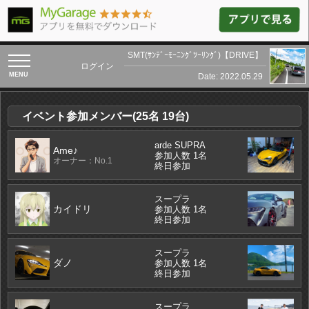
SMT(ｻﾝﾃﾞｰﾓｰﾆﾝｸﾞﾂｰﾘﾝｸﾞ)【DRIVE】
toggle
ログイン
navigation
Date: 2022.05.29
イベント参加メンバー(25名 19台)
arde SUPRA
Ame♪
参加人数 1名
オーナー：No.1
終日参加
スープラ
カイドリ
参加人数 1名
終日参加
スープラ
ダノ
参加人数 1名
終日参加
スープラ