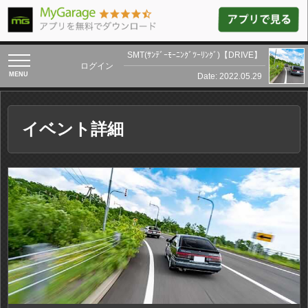
SMT(ｻﾝﾃﾞｰﾓｰﾆﾝｸﾞﾂｰﾘﾝｸﾞ)【DRIVE】
toggle
ログイン
navigation
Date: 2022.05.29
イベント詳細