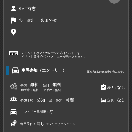
person
SMT有志
flag
少し遠出！ 袋田の滝！
place
-
このイベントはマイガレージ対応イベントです。
・イベント当日イベントメニューが表示されます。
directions_car
車両参加（エントリー）
運転席1名の参加費を含みます。
無料
無料
事前：
当日：
assignment_turned_in
なし
締切：
助手席：無料
助手席：無料
directions_car
必須
可能
なし
参加予約：
当日参加：
定員：
directions_car
なし
エントリー車制限：
無し
当日受付：
※フリーチェックイン