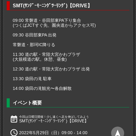
SMT(ｻﾝﾃﾞｰﾓｰﾆﾝｸﾞﾂｰﾘﾝｸﾞ)【DRIVE】
09:00 常磐道・谷田部東PA下り集合
(つくばJCTすぐ先、圏央道からアクセス可)
09:30 谷田部東PA 出発
常磐道・那珂IC降りる
11:30 道の駅・常陸大宮かわプラザ
(大規模道の駅。休憩、昼食)
12:30 道の駅・常陸大宮かわプラザ 出発
13:30 袋田の滝 駐車
14:00 袋田の滝観光〜各自解散
イベント概要
event_note
今回は日曜日開催！少し遠くへ足を伸ばしてみよう
SMT(ｻﾝﾃﾞｰﾓｰﾆﾝｸﾞﾂｰﾘﾝｸﾞ)【DRIVE】

navigation
2022年5月29日（日）09:00 - 14:00