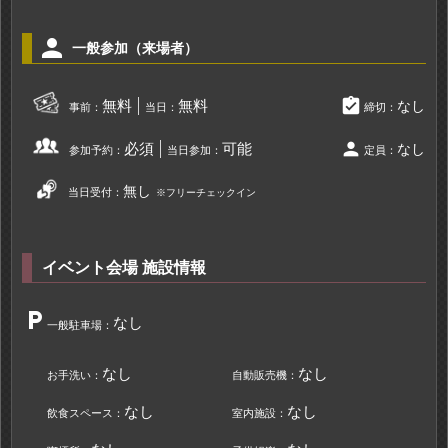
person
一般参加（来場者）
assignment_turned_in
無料
無料
なし
事前：
当日：
締切：
person
必須
可能
なし
参加予約：
当日参加：
定員：
無し
当日受付：
※フリーチェックイン
イベント会場 施設情報
local_parking
なし
一般駐車場：
なし
なし
お手洗い：
自動販売機：
なし
なし
飲食スペース：
室内施設：