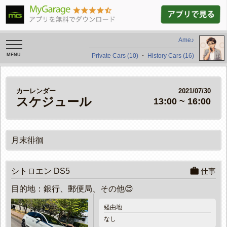
Ame♪
toggle
navigation
Private Cars (10)
・
History Cars (16)
カーレンダー
2021/07/30
スケジュール
13:00 ~ 16:00
月末徘徊
work
シトロエン DS5
仕事
目的地：銀行、郵便局、その他😊
経由地
なし