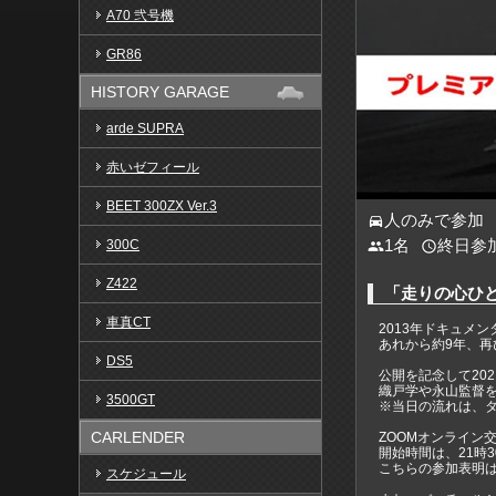
A70 弐号機
GR86
HISTORY GARAGE
arde SUPRA
赤いゼフィール
BEET 300ZX Ver.3
人のみで参加
directions_car
1名
終日参
300C
people
access_time
Z422
「走りの心ひ
車真CT
2013年ドキュメ
あれから約9年、
DS5
公開を記念して20
織戸学や永山監督
3500GT
※当日の流れは、
CARLENDER
ZOOMオンライ
開始時間は、21時
こちらの参加表明は
スケジュール