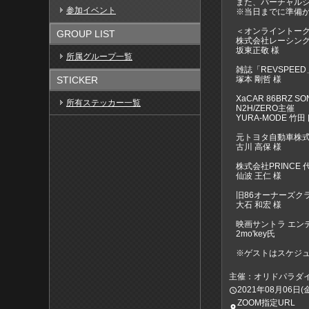
また、バーチャルシ
参加イベント
※当日までに準備が
＜オンライントー
GROUP LIST
株式会社レーシン
坂東正敬 様
所属グループ一覧
雑誌「REVSPE
塚本 剛哲 様
STICKER
XaCAR 86BRZ S
所有ステッカー一覧
N2H/ZERO主催
YURA-MODE 竹田
元トヨタ自動車株
古川 高保 様
株式会社PRINCE 
仙波 王仁 様
旧86オーナーズク
大石 和宏 様
映画サントラ エン
2mo'key氏
※ゲストはスケジ
主催：オリドパラダ
2021年08月06日(金)1
access_time
ZOOM指定URL
place