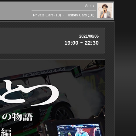
Ame♪
Private Cars (10)
・
History Cars (16)
2021/08/06
19:00 ~ 22:30