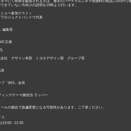
ネマにて映画を鑑賞される方は、通常のバーチャルシネマ視聴料の税込1,000円
できていない方向けの説明を19時より行います。
クショー参加ゲスト＞
グプロジェクトバンドウ代表
ED」編集長
ONIC主催
 氏
式会社 デザイン本部 トヨタデザイン部 グループ長
代表
ラブ「86S」会長
ディングテーマ曲担当 ラッパー
ュールの都合で急遽変更になる可能性があります。ご了承ください。
イス
9:00 - 22:30