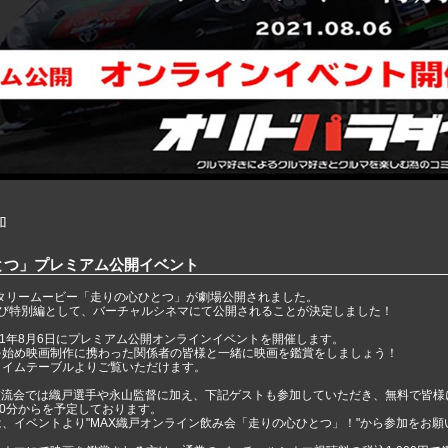
加
とつ」プレミアム公開イベント
ンタリームービー「走りの心ひとつ」が劇場公開されました。
再び特別編として、バーチャルシネマにて公開されることが決定しました！
21年8月6日にプレミアム公開オンラインイベントを開催します。
を始め映画制作に携わった関係者の皆様と一緒に映画を鑑賞をしましょう！
タイムテーブルよりご覧いただけます。
ン交流会では織戸選手や永山監督に加え、下記ゲストも参加していただき、無料で皆
30分からを予定しております。
、イベントより"MAX織戸オンライン飲み会「走りの心ひとつ」！"から参加をお願