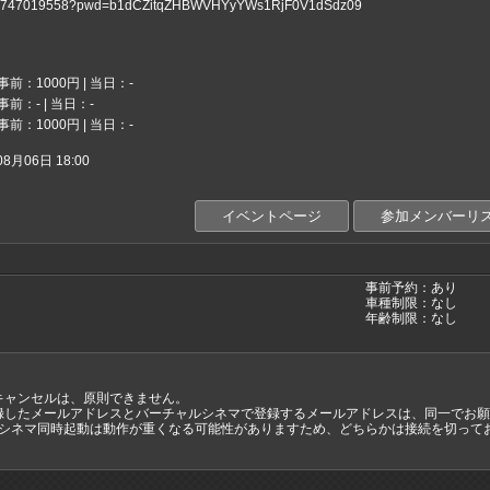
/j/92747019558?pwd=b1dCZitqZHBWVHYyYWs1RjF0V1dSdz09
事前：1000円 | 当日：-
事前：- | 当日：-
事前：1000円 | 当日：-
月06日 18:00
イベントページ
参加メンバーリ
事前予約：あり
車種制限：なし
年齢制限：なし
キャンセルは、原則できません。
録したメールアドレスとバーチャルシネマで登録するメールアドレスは、同一でお願
ャルシネマ同時起動は動作が重くなる可能性がありますため、どちらかは接続を切って