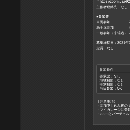
https://zoom.us
主催者連絡先：なし
■参加費
車両参加
助手席参加
一般参加（来場者）
募集締切日：2021年08
定員：なし
参加条件
要承認：なし
地域制限：なし
性別制限：なし
当日参加：OK
【注意事項】
・参加申し込み後の
・マイガレージに登
・zoomとバーチ