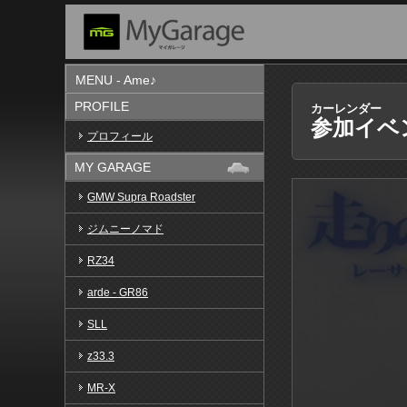
MENU - Ame♪
PROFILE
カーレンダー
参加イベ
プロフィール
MY GARAGE
GMW Supra Roadster
ジムニーノマド
RZ34
arde - GR86
SLL
z33.3
MR-X