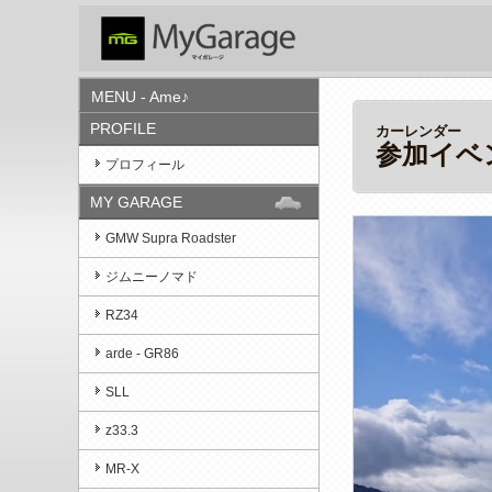
MENU - Ame♪
PROFILE
カーレンダー
参加イベ
プロフィール
MY GARAGE
GMW Supra Roadster
ジムニーノマド
RZ34
arde - GR86
SLL
z33.3
MR-X