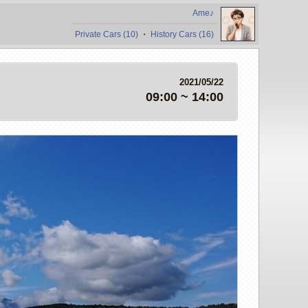
Ame♪
Private Cars (10)
・
History Cars (16)
2021/05/22
09:00 ~ 14:00