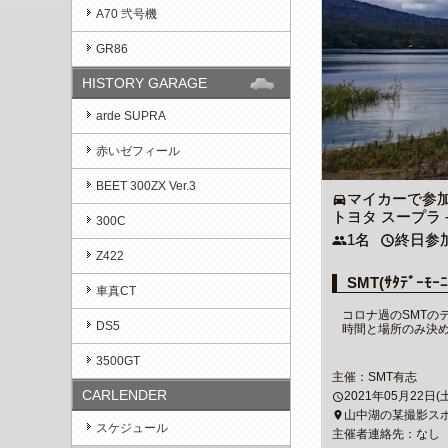
A70 弐号機
GR86
HISTORY GARAGE
arde SUPRA
赤いゼフィール
BEET 300ZX Ver.3
マイカーで参
directions_car
トヨタ スープラ - 
300C
1名
終日参
people
access_time
Z422
SMT(ｻﾀﾃﾞｰﾓｰ
車真CT
コロナ過のSMTの
DS5
時間と場所のみ決
3500GT
主催：SMT有志
CARLENDER
2021年05月22日(土)0
access_time
山中湖の某撮影ス
place
スケジュール
主催者連絡先：なし