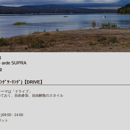
加
arde SUPRA
加
ﾆﾝｸﾞﾂｰﾘﾝｸﾞ)【DRIVE】
テーマは「ドライブ」
めておく、自由参加、自由解散のスタイル
9:00 - 14:00
ポット