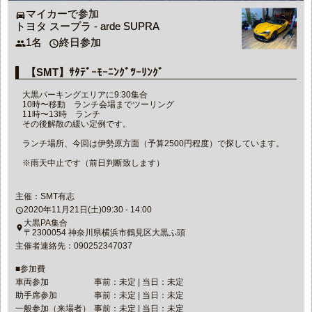
マイカーで参加
directions_car
トヨタ スープラ - arde SUPRA
1名
終日参加
people
access_time
【SMT】ｻﾀﾃﾞｰﾓｰﾆﾝｸﾞﾂｰﾘﾝｸﾞ
大黒パーキングエリアに9:30集合
10時〜移動 ランチ会場までツーリング
11時〜13時 ランチ
その後解散の緩い定例です。
ランチ場所、今回は伊勢原方面（予算2500円程度）で探しています。
※雨天中止です（前日判断致します）
主催：SMT有志
2020年11月21日(土)09:30 - 14:00
access_time
大黒PA集合
place
〒2300054 神奈川県横浜市鶴見区大黒ふ頭
主催者連絡先：090252347037
■参加費
車両参加
事前：未定 | 当日：未定
助手席参加
事前：未定 | 当日：未定
一般参加（来場者）
事前：未定 | 当日：未定