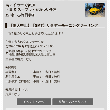
マイカーで参加
directions_car
トヨタ スープラ - arde SUPRA
1名
終日参加
people
access_time
【雨天中止】【SMT】サタデーモーニングツーリング
雨予報のため中止とさせていただきます！
主催：大人のクルマサークル
2020年09月12日(土)09:30 - 13:00
access_time
大黒PA集合 ～ 関東近郊でランチ
place
神奈川県横浜市鶴見区大黒ふ頭１５
主催者連絡先：なし
■参加費
車両参加
事前：- | 当日：無料
助手席参加
事前：- | 当日：無料
一般参加（来場者）
事前：- | 当日：無料
募集締切日：なし
定員：なし
イベントページ
参加メンバーリスト