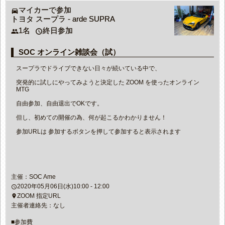
マイカーで参加
directions_car
トヨタ スープラ - arde SUPRA
1名
終日参加
people
access_time
SOC オンライン雑談会（試）
スープラでドライブできない日々が続いている中で、
突発的に試しにやってみようと決定した ZOOM を使ったオンライン
MTG
自由参加、自由退出でOKです。
但し、初めての開催の為、何が起こるかわかりません！
参加URLは 参加するボタンを押して参加すると表示されます
主催：SOC Ame
2020年05月06日(水)10:00 - 12:00
access_time
ZOOM 指定URL
place
主催者連絡先：なし
■参加費