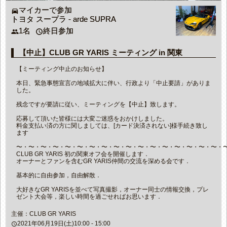
マイカーで参加
directions_car
トヨタ スープラ - arde SUPRA
1名
終日参加
people
access_time
【中止】CLUB GR YARIS ミーティング in 関東
【ミーティング中止のお知らせ】
本日、緊急事態宣言の地域拡大に伴い、行政より「中止要請」がありま
した。
残念ですが要請に従い、ミーティングを【中止】致します。
応募して頂いた皆様には大変ご迷惑をおかけしました。
料金支払い済の方に関しましては、[カード決済されない]様手続き致し
ます
〜・〜・〜・〜・〜・〜・〜・〜・〜・〜・〜・〜・〜・〜・〜・〜・〜・
CLUB GR YARIS 初の関東オフ会を開催します．
オーナーとファンを含むGR YARIS仲間の交流を深める会です．
基本的に自由参加，自由解散．
大好きなGR YARISを並べて写真撮影，オーナー同士の情報交換，プレ
ゼント大会等，楽しい時間を過ごせればお思います．
主催：CLUB GR YARIS
2021年06月19日(土)10:00 - 15:00
access_time