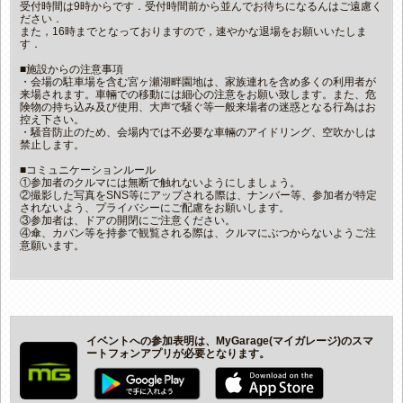
受付時間は9時からです．受付時間前から並んでお待ちになるんはご遠慮く
ださい．
また，16時までとなっておりますので，速やかな退場をお願いいたしま
す．
■施設からの注意事項
・会場の駐車場を含む宮ヶ瀬湖畔園地は、家族連れを含め多くの利用者が
来場されます。車輛での移動には細心の注意をお願い致します。また、危
険物の持ち込み及び使用、大声で騒ぐ等一般来場者の迷惑となる行為はお
控え下さい。
・騒音防止のため、会場内では不必要な車輛のアイドリング、空吹かしは
禁止します。
■コミュニケーションルール
①参加者のクルマには無断で触れないようにしましょう。
②撮影した写真をSNS等にアップされる際は、ナンバー等、参加者が特定
されないよう、プライバシーにご配慮をお願いします。
③参加者は、ドアの開閉にご注意ください。
④傘、カバン等を持参で観覧される際は、クルマにぶつからないようご注
意願います。
イベントへの参加表明は、MyGarage(マイガレージ)のスマ
ートフォンアプリが必要となります。