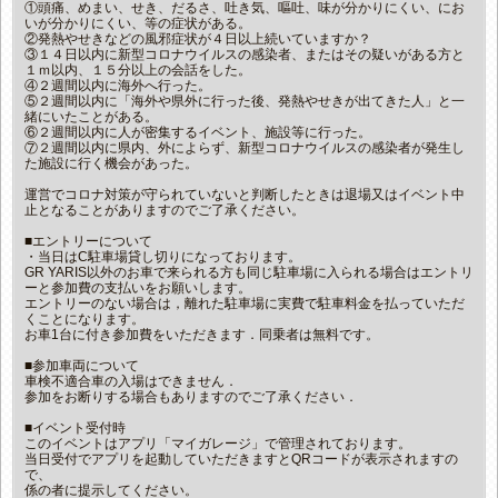
①頭痛、めまい、せき、だるさ、吐き気、嘔吐、味が分かりにくい、にお
いが分かりにくい、等の症状がある。
②発熱やせきなどの風邪症状が４日以上続いていますか？
③１４日以内に新型コロナウイルスの感染者、またはその疑いがある方と
１ｍ以内、１５分以上の会話をした。
④２週間以内に海外へ行った。
⑤２週間以内に「海外や県外に行った後、発熱やせきが出てきた人」と一
緒にいたことがある。
⑥２週間以内に人が密集するイベント、施設等に行った。
⑦２週間以内に県内、外によらず、新型コロナウイルスの感染者が発生し
た施設に行く機会があった。
運営でコロナ対策が守られていないと判断したときは退場又はイベント中
止となることがありますのでご了承ください。
■エントリーについて
・当日はC駐車場貸し切りになっております。
GR YARIS以外のお車で来られる方も同じ駐車場に入られる場合はエントリ
ーと参加費の支払いをお願いします。
エントリーのない場合は，離れた駐車場に実費で駐車料金を払っていただ
くことになります。
お車1台に付き参加費をいただきます．同乗者は無料です。
■参加車両について
車検不適合車の入場はできません．
参加をお断りする場合もありますのでご了承ください．
■イベント受付時
このイベントはアプリ「マイガレージ」で管理されております。
当日受付でアプリを起動していただきますとQRコードが表示されますの
で、
係の者に提示してください。