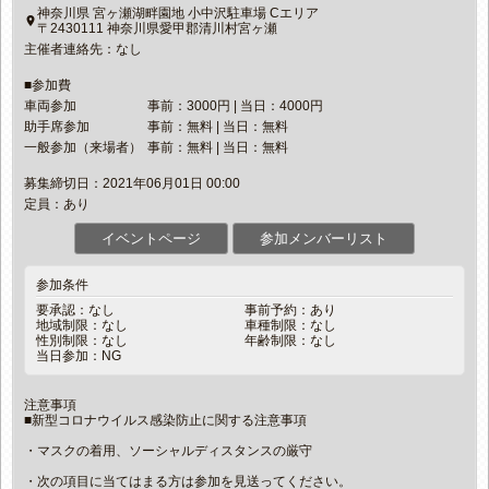
神奈川県 宮ヶ瀬湖畔園地 小中沢駐車場 Cエリア
place
〒2430111 神奈川県愛甲郡清川村宮ヶ瀬
主催者連絡先：なし
■参加費
車両参加
事前：3000円 | 当日：4000円
助手席参加
事前：無料 | 当日：無料
一般参加（来場者）
事前：無料 | 当日：無料
募集締切日：2021年06月01日 00:00
定員：あり
イベントページ
参加メンバーリスト
参加条件
要承認：なし
事前予約：あり
地域制限：なし
車種制限：なし
性別制限：なし
年齢制限：なし
当日参加：NG
注意事項
■新型コロナウイルス感染防止に関する注意事項
・マスクの着用、ソーシャルディスタンスの厳守
・次の項目に当てはまる方は参加を見送ってください。