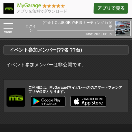
【中止】CLUB GR YARIS ミーティング in 関
toggle
ログイ
東
navigation
ン
Date: 2021.06.19
イベント参加メンバー(??名 ??台)
イベント参加メンバーは非公開です。
ご利用には、MyGarage(マイガレージ)のスマートフォンア
プリが必要となります。