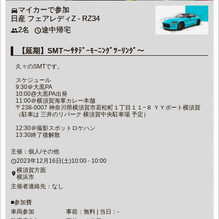
マイカーで参加
directions_car
日産 フェアレディZ - RZ34
2名
途中帰宅
people
access_time
【延期】SMT〜ｻﾀﾃﾞｰﾓｰﾆﾝｸﾞﾂｰﾘﾝｸﾞ〜
久々のSMTです。
スケジュール
9:30＠大黒PA
10:00@大黒PA出発
11:00＠横須賀海軍カレー本舗
〒238-0007 神奈川県横須賀市若松町１丁目１１−８ ＹＹポート横須賀
（駐車は 三井のリパーク 横須賀中央駐車場 予定）
12:30＠撮影スポットロケハン
13:30終了後解散
主催：個人/その他
2023年12月16日(土)10:00 - 10:00
access_time
横須賀方面
place
横浜市
主催者連絡先：なし
■参加費
車両参加
事前：無料 | 当日：-