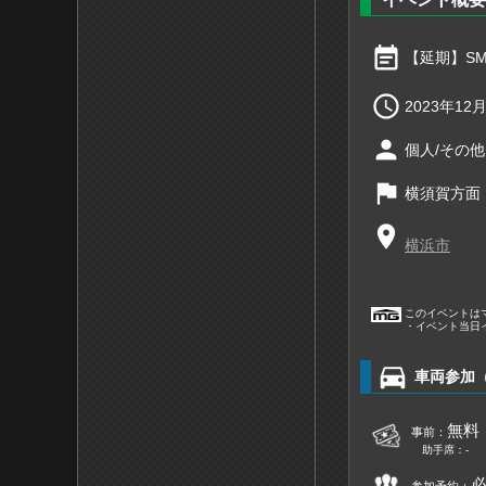
event_note
【延期】SMT〜

2023年12月
person
個人/その他
flag
横須賀方面
place
横浜市
このイベントは
・イベント当日
directions_car
車両参加
無料
事前：
助手席：-