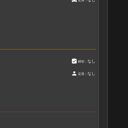
定員：
assignment_turned_in
なし
締切：
person
なし
定員：