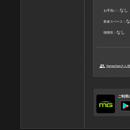
なし
お手洗い：
飲食スペース：
なし
喫煙所：
people
Yamachanさん
ご利用