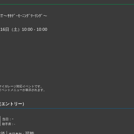
ｻﾀﾃﾞｰﾓｰﾆﾝｸﾞﾂｰﾘﾝｸﾞ〜
16日（土）10:00 - 10:00
マイガレージ対応イベントです。
イベントメニューが表示されます。
（エントリー）
-
当日：
助手席：-
必須
可能