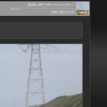
【延期】SMT〜ｻﾀﾃﾞｰﾓｰﾆﾝｸﾞﾂｰﾘﾝｸﾞ〜
ログイン
Date: 2023.12.16