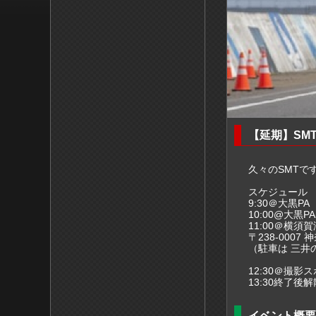
【延期】SMT〜ｻ
久々のSMTで
スケジュール
9:30＠大黒PA
10:00@大黒P
11:00＠横須
〒238-000
（駐車は 三井
12:30＠撮影
13:30終了後解
イベント概要