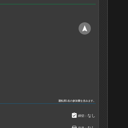
navigation
運転席1名の参加費を含みます。
assignment_turned_in
なし
締切：
directions_car
なし