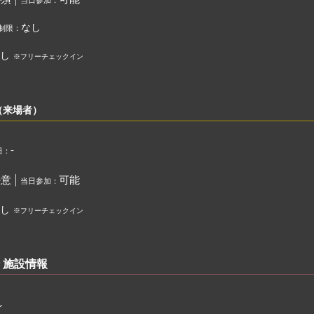
当日参加：
なし
制限：
し
※フリーチェックイン
（来場者）
-
日：
任意
可能
当日参加：
し
※フリーチェックイン
 施設情報
し