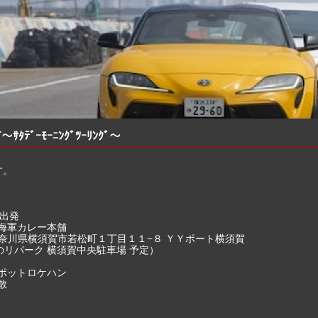
ﾀﾃﾞｰﾓｰﾆﾝｸﾞﾂｰﾘﾝｸﾞ〜
す。
A出発
賀海軍カレー本舗
7 神奈川県横須賀市若松町１丁目１１−８ ＹＹポート横須賀
のリパーク 横須賀中央駐車場 予定）
スポットロケハン
散