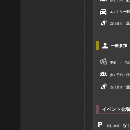
参加予約：
directions_car
エントリー車
無
当日受付：
person
一般参加
-
事前：
当
参加予約：
無
当日受付：
イベント会場
local_parking
な
一般駐車場：