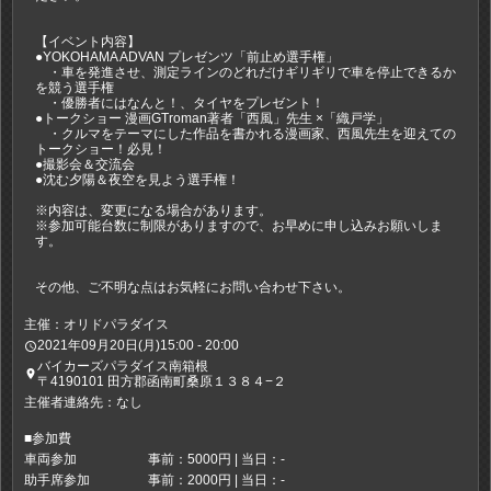
【イベント内容】
●YOKOHAMA ADVAN プレゼンツ「前止め選手権」
・車を発進させ、測定ラインのどれだけギリギリで車を停止できるか
を競う選手権
・優勝者にはなんと！、タイヤをプレゼント！
●トークショー 漫画GTroman著者「西風」先生 ×「織戸学」
・クルマをテーマにした作品を書かれる漫画家、西風先生を迎えての
トークショー！必見！
●撮影会＆交流会
●沈む夕陽＆夜空を見よう選手権！
※内容は、変更になる場合があります。
※参加可能台数に制限がありますので、お早めに申し込みお願いしま
す。
その他、ご不明な点はお気軽にお問い合わせ下さい。
主催：オリドパラダイス
2021年09月20日(月)15:00 - 20:00
access_time
バイカーズパラダイス南箱根
place
〒4190101 田方郡函南町桑原１３８４−２
主催者連絡先：なし
■参加費
車両参加
事前：5000円 | 当日：-
助手席参加
事前：2000円 | 当日：-