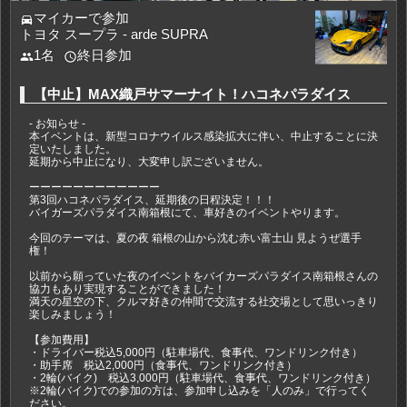
マイカーで参加
directions_car
トヨタ スープラ - arde SUPRA
1名
終日参加
people
access_time
【中止】MAX織戸サマーナイト！ハコネパラダイス
- お知らせ -
本イベントは、新型コロナウイルス感染拡大に伴い、中止することに決
定いたしました。
延期から中止になり、大変申し訳ございません。
ーーーーーーーーーーーー
第3回ハコネパラダイス、延期後の日程決定！！！
バイガーズパラダイス南箱根にて、車好きのイベントやります。
今回のテーマは、夏の夜 箱根の山から沈む赤い富士山 見ようぜ選手
権！
以前から願っていた夜のイベントをバイカーズパラダイス南箱根さんの
協力もあり実現することができました！
満天の星空の下、クルマ好きの仲間で交流する社交場として思いっきり
楽しみましょう！
【参加費用】
・ドライバー税込5,000円（駐車場代、食事代、ワンドリンク付き）
・助手席 税込2,000円（食事代、ワンドリンク付き）
・2輪(バイク) 税込3,000円（駐車場代、食事代、ワンドリンク付き）
※2輪(バイク)での参加の方は、参加申し込みを「人のみ」で行ってく
ださい。