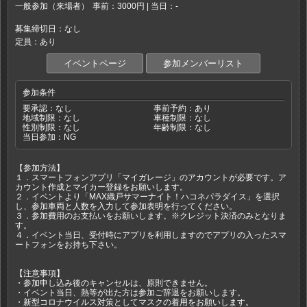
一般参加（来場者）
事前：3000円 | 当日：-
募集締切日：なし
定員：あり
イベントページ
参加メンバーリスト
参加条件
要承認：なし
事前予約：あり
地域制限：なし
車種制限：なし
性別制限：なし
年齢制限：なし
当日参加：NG
【参加方法】
１．スマートフォンアプリ「マイガレージ」のアカウントが必要です。ア
カウント作成とマイカー登録をお願いします。
２．イベントより「MAX織戸サマーナイト！ハコネパラダイス」を選択
し、参加車両と人数を入力して参加表明を行ってください。
３．参加費用のお支払いをお願いします。※クレジット決済のみとなりま
す。
４．イベント当日、受付時にアプリを利用しますのでアプリの入ったスマ
ートフォンをお持ち下さい。
【注意事項】
・参加申し込み後のキャンセルは、原則できません。
・イベント当日、熱等が出た方は参加ご辞退をお願いします。
・新型コロナウイルス対策としてマスクの着用をお願いします。