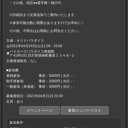
・その他、現在●●選手権！検討中。
※詳細決まり次第追加でご案内いたします。
※参加可能台数に制限がありますのでお早めに！
その他、不明点はお気軽にお問合せください。
主催：オリドパラダイス
2021年04月24日(土)11:00 - 15:00
access_time
バイカーズパラダイス南箱根
place
〒4190101 田方郡函南町桑原１３４８−２
主催者連絡先：なし
■参加費
車両参加
事前：5000円 | 当日：-
助手席参加
事前：2000円 | 当日：-
一般参加（来場者）
事前：3000円 | 当日：-
募集締切日：2021年04月21日 23:30
定員：あり
イベントページ
参加メンバーリスト
参加条件