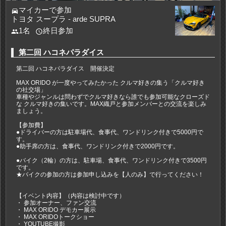
マイカーで参加
directions_car
トヨタ スープラ - arde SUPRA
1名
終日参加
people
access_time
第二回 ハコネパラダイス
第二回 ハコネパラダイス 開催決定
MAX ORIDO が一度やってみたかった クルマ好きの集う「クルマ好き
の社交場」
車種やジャンルは問わずでクルマ好きなら誰でも参加可能なクローズド
な クルマ好きの集いです。MAX織戸と参加メンバーとの交流を楽しみ
ましょう。
【参加費】
●ドライバーの方は駐車場代、食事代、ワンドリンク付きで5000円で
す。
●助手席の方は、食事代、ワンドリンク付きで2000円です。
●バイク（2輪）の方は、駐車場、食事代、ワンドリンク付きで3500円
です。
★バイクの参加の方は参加申し込みを【人のみ】で行ってください！
【イベント内容】（内容は検討中です）
・ 参加オーナー、ファン交流
・ MAX ORIDO デモカー展示
・ MAX ORIDOトークショー
・ YOUTUBE撮影