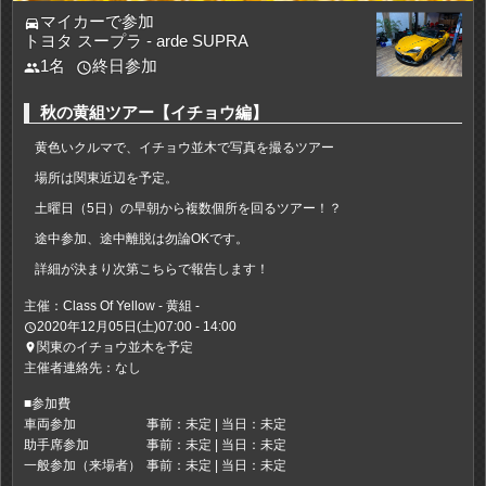
マイカーで参加
directions_car
トヨタ スープラ - arde SUPRA
1名
終日参加
people
access_time
秋の黄組ツアー【イチョウ編】
黄色いクルマで、イチョウ並木で写真を撮るツアー
場所は関東近辺を予定。
土曜日（5日）の早朝から複数個所を回るツアー！？
途中参加、途中離脱は勿論OKです。
詳細が決まり次第こちらで報告します！
主催：Class Of Yellow - 黄組 -
2020年12月05日(土)07:00 - 14:00
access_time
関東のイチョウ並木を予定
place
主催者連絡先：なし
■参加費
車両参加
事前：未定 | 当日：未定
助手席参加
事前：未定 | 当日：未定
一般参加（来場者）
事前：未定 | 当日：未定