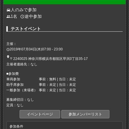
人のみで参加
directions_car
1名
途中参加
people
access_time
テストイベント
主催：
2019年07月04日(木)07:00 - 23:00
access_time
place
〒2240025 神奈川県横浜市都筑区早渕3丁目35-17
主催者連絡先：なし
■参加費
車両参加
事前：無料 | 当日：未定
助手席参加
事前：未定 | 当日：未定
一般参加（来場者）
事前：未定 | 当日：未定
募集締切日：なし
定員：なし
イベントページ
参加メンバーリスト
参加条件