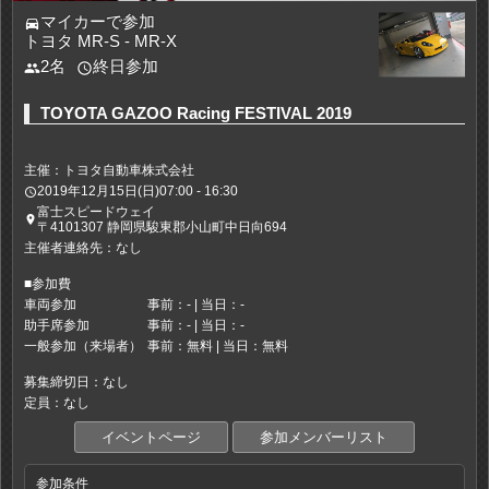
マイカーで参加
directions_car
トヨタ MR-S - MR-X
2名
終日参加
people
access_time
TOYOTA GAZOO Racing FESTIVAL 2019
主催：トヨタ自動車株式会社
2019年12月15日(日)07:00 - 16:30
access_time
富士スピードウェイ
place
〒4101307 静岡県駿東郡小山町中日向694
主催者連絡先：なし
■参加費
車両参加
事前：- | 当日：-
助手席参加
事前：- | 当日：-
一般参加（来場者）
事前：無料 | 当日：無料
募集締切日：なし
定員：なし
イベントページ
参加メンバーリスト
参加条件