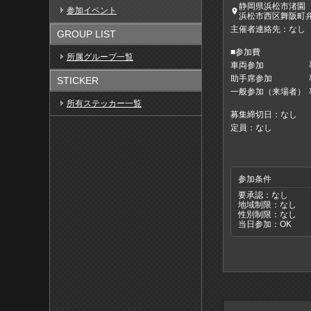
静岡県浜松市渚園
参加イベント
place
浜松市西区舞阪町
主催者連絡先：なし
GROUP LIST
■参加費
所属グループ一覧
車両参加
助手席参加
STICKER
一般参加（来場者）
所有ステッカー一覧
募集締切日：なし
定員：なし
参加条件
要承認：なし
地域制限：なし
性別制限：なし
当日参加：OK