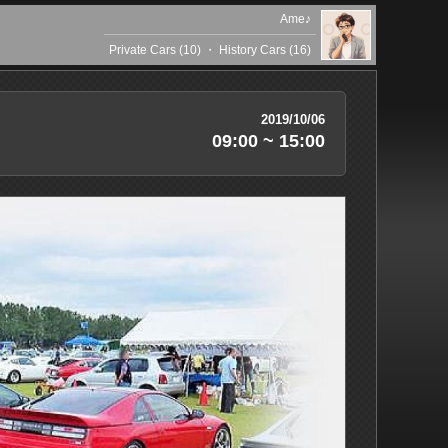
Ame♪
Private Cars (10)
・
History Cars (16)
2019/10/06
09:00 ~ 15:00