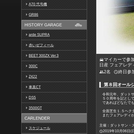
A70 弐号機
GR86
HISTORY GARAGE
arde SUPRA
赤いゼフィール
BEET 300ZX Ver.3
マイカーで参
directions_car
日産 フェアレディZ
300C
2名
終日参
people
access_time
Z422
第８回オール
車真CT
令和元年、ダット
DS5
５０周年を記とし
であればどなたで
3500GT
全面芝生１.５ヘ
またフェアレディ
CARLENDER
主催：ダットサン・
スケジュール
2019年10月06日(日)0
access_time