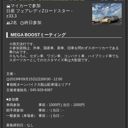
マイカーで参加
directions_car
日産 フェアレディZロードスター -
z33.3
2名
終日参加
people
access_time
MEGA BOOSTミーティング
※雨天決行です。
※参加資格は、外車、国産車、新車、旧車を問わずスポーツカーである
事のみです。
※もちろん、セダン車、ワゴン車、コンパクト車、ハイブリッド車でも
スポーツカーとしてのカスタマイズ車は大歓迎です。
主催：
2019年09月15日(日)09:00 - 12:00
access_time
箱根ターンパイク大観山駐車場エリアＦ
place
主催者連絡先：045-929-6087
■参加費
車両参加
事前：1000円 | 当日：1000円
助手席参加
事前：- | 当日：-
一般参加（来場者）
事前：- | 当日：-
募集締切日：なし