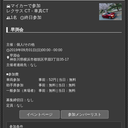
マイカーで参加
directions_car
レクサス CT - 車真CT
1名
終日参加
people
access_time
早渕会
主催：個人/その他
2019年09月01日(日)00:00 - 00:00
access_time
早淵会
place
神奈川県横浜市都筑区早淵3丁目35-17
主催者連絡先：なし
■参加費
車両参加
事前：52円 | 当日：無料
助手席参加
事前：無料 | 当日：無料
一般参加（来場者）
事前：無料 | 当日：無料
募集締切日：なし
定員：なし
イベントページ
参加メンバーリスト
参加条件