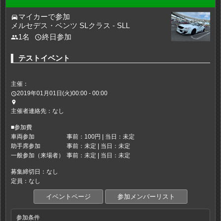
マイカーで参加
directions_car
メルセデス・ベンツ SLクラス - SLL
1名
終日参加
people
access_time
テストイベント
主催：
2019年01月01日(火)00:00 - 00:00
access_time
place
主催者連絡先：なし
■参加費
車両参加
事前：100円 | 当日：未定
助手席参加
事前：未定 | 当日：未定
一般参加（来場者）
事前：未定 | 当日：未定
募集締切日：なし
定員：なし
イベントページ
参加メンバーリスト
参加条件