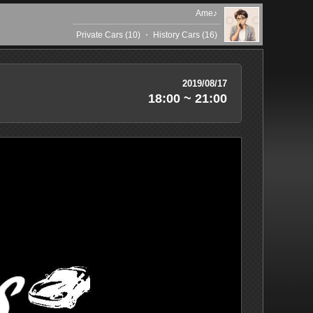
Ame♪
Private Cars (10)
・
History Cars (16)
2019/08/17
18:00 ~ 21:00