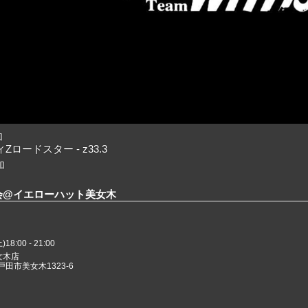
加
ロードスター - z33.3
加
会@イエローハット美女木
8:00 - 21:00
女木店
県戸田市美女木1323-6