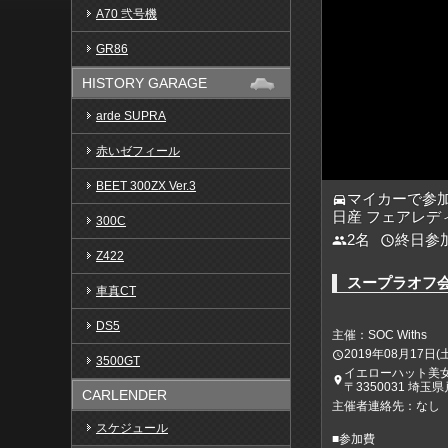
A70 弐号機
GR86
HISTORY GARAGE
arde SUPRA
赤いゼフィール
BEET 300ZX Ver.3
マイカーで参
directions_car
日産 フェアレディZ
300C
2名
終日参
people
access_time
Z422
スープラオフ
車真CT
DS5
主催：SOC Withs
2019年08月17日(土)1
access_time
3500GT
イエローハット美
place
〒3350031 埼玉
CARLENDER
主催者連絡先：なし
スケジュール
■参加費