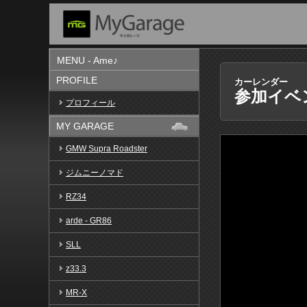
MENU - Ame♪
PROFILE
カーレンダー
参加イベ
プロフィール
MY GARAGE
GMW Supra Roadster
ジムニーノマド
RZ34
arde - GR86
SLL
z33.3
MR-X