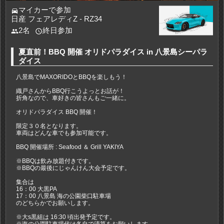
マイカーで参加
directions_car
日産 フェアレディZ - RZ34
2名
終日参加
people
access_time
夏直前！BBQ 開催 オリドパラダイス in 八景島シーパラ
ダイス
八景島でMAXORIDOとBBQを楽しもう！
織戸さんからBBQ行こうよっとお話が！
折角なので、車好きの皆さんもご一緒に。
オリドパラダイス BBQ 開催！
限定３０名となります。
車両はどんな車でも参加可能です。
BBQ 開催場所 : Seafood ＆ Grill YAKIYA
※BBQは飲み放題付きです。
※BBQの最後にじゃんけん大会予定です。
集合は
16：00 大黒PA
17：00 八景島 海の公園柴口駐車場
のどちらかでお願いします。
※大s黒組は 16:30 頃出発予定です。