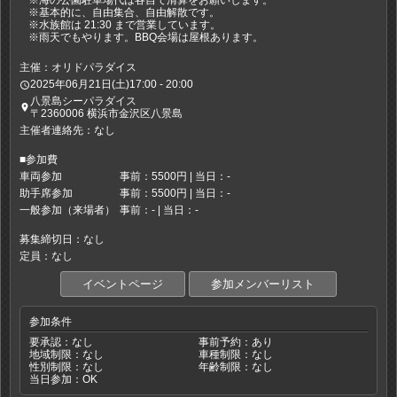
※海の公園駐車場代は各自で清算をお願いします。
※基本的に、自由集合、自由解散です。
※水族館は 21:30 まで営業しています。
※雨天でもやります。BBQ会場は屋根あります。
主催：オリドパラダイス
2025年06月21日(土)17:00 - 20:00
access_time
八景島シーパラダイス
place
〒2360006 横浜市金沢区八景島
主催者連絡先：なし
■参加費
車両参加
事前：5500円 | 当日：-
助手席参加
事前：5500円 | 当日：-
一般参加（来場者）
事前：- | 当日：-
募集締切日：なし
定員：なし
イベントページ
参加メンバーリスト
参加条件
要承認：なし
事前予約：あり
地域制限：なし
車種制限：なし
性別制限：なし
年齢制限：なし
当日参加：OK