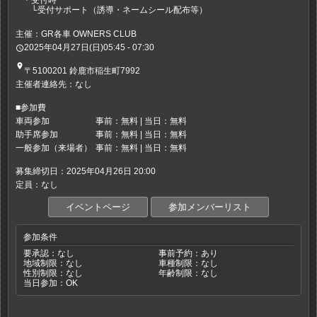
・受付時
└受付サポート（誘導・ネームシール配布等）
主催：GR各車 OWNERS CLUB
2025年04月27日(日)05:45 - 07:30
access_time
place
〒5100201 鈴鹿市稲生町7992
主催者連絡先：なし
■参加費
車両参加
事前：無料 | 当日：無料
助手席参加
事前：無料 | 当日：無料
一般参加（来場者）
事前：無料 | 当日：無料
募集締切日：2025年04月26日 20:00
定員：なし
イベントページ
参加メンバーリスト
参加条件
要承認：なし
事前予約：あり
地域制限：なし
車種制限：なし
性別制限：なし
年齢制限：なし
当日参加：OK