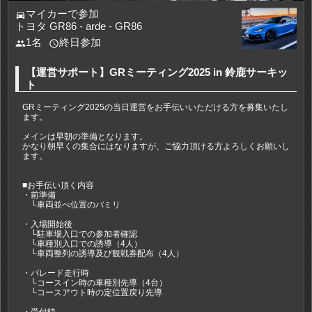
マイカーで参加
directions_car
トヨタ GR86 - arde - GR86
1名
終日参加
people
access_time
【運営サポート】GRミーティング2025 in 鈴鹿サーキッ
ト
GRミーティング2025の当日運営をお手伝いいただける方を募集いたし
ます。
メインは早朝の準備となります。
かなり朝早くの集合にはなりますが、ご協力頂ける方よろしくお願いし
ます。
■お手伝い頂く内容
・前準備
└車両並べ位置のバミリ
・入場開始後
└駐車場入口での参加者確認
└車種別入口での誘導（4人）
└車両整列の誘導及び観戦券配布（4人）
・パレード走行時
└コースイン時の車種別先導（4台）
└コースアウト時の定位置戻り先導