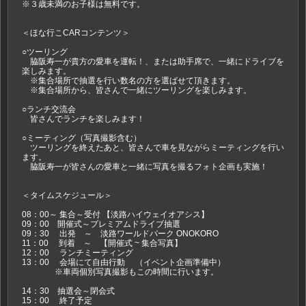
※３歳未満のお子様は無料です。
＜ほな行こCARコンテンツ＞
○ツーリング
脇阪寿一が貴方の愛車を運転！、または助手席で、一緒にドライブを
楽しみます。
※集合場所で抽選を行い数名の方を選ばせて頂きます。
※集合場所から、皆さんで一緒にツーリングを楽しみます。
○ランチ交流会
皆さんでランチを楽しみます！
○ミーティング（写真撮影含む）
ツーリングを終えたあと、皆さんで車を見ながらミーティングを行い
ます。
脇阪寿一が皆さんの愛車と一緒に写真を撮るフォト企画も実施！
＜タイムスケジュール＞
08：00～ 集合～受付 【淡路ハイウェイオアシス】
09：00 開催式～プレミアムドライブ抽選
09：30 出発 ～ 淡路ワールドパーク ONOKORO
11：00 到着 ～ 【開催式 ~ 集合写真】
12：00 ランチミーティング
13：00 会場にて自由行動 （イベント企画準備中）
※車両個別写真撮影もこの時間に行います。
14：30 抽選会～閉会式
15：00 終了予定