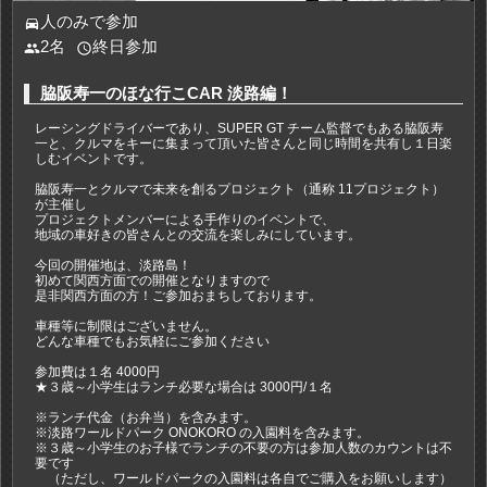
人のみで参加
directions_car
2名
終日参加
people
access_time
脇阪寿一のほな行こCAR 淡路編！
レーシングドライバーであり、SUPER GT チーム監督でもある脇阪寿
一と、クルマをキーに集まって頂いた皆さんと同じ時間を共有し１日楽
しむイベントです。
脇阪寿一とクルマで未来を創るプロジェクト（通称 11プロジェクト）
が主催し
プロジェクトメンバーによる手作りのイベントで、
地域の車好きの皆さんとの交流を楽しみにしています。
今回の開催地は、淡路島！
初めて関西方面での開催となりますので
是非関西方面の方！ご参加おまちしております。
車種等に制限はございません。
どんな車種でもお気軽にご参加ください
参加費は１名 4000円
★３歳～小学生はランチ必要な場合は 3000円/１名
※ランチ代金（お弁当）を含みます。
※淡路ワールドパーク ONOKORO の入園料を含みます。
※３歳～小学生のお子様でランチの不要の方は参加人数のカウントは不
要です
（ただし、ワールドパークの入園料は各自でご購入をお願いします）