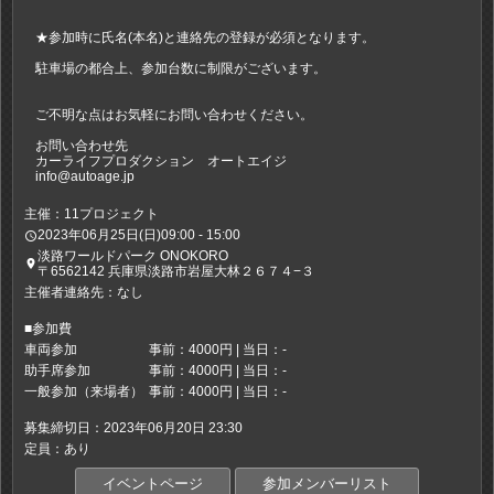
★参加時に氏名(本名)と連絡先の登録が必須となります。
駐車場の都合上、参加台数に制限がございます。
ご不明な点はお気軽にお問い合わせください。
お問い合わせ先
カーライフプロダクション オートエイジ
info@autoage.jp
主催：11プロジェクト
2023年06月25日(日)09:00 - 15:00
access_time
淡路ワールドパーク ONOKORO
place
〒6562142 兵庫県淡路市岩屋大林２６７４−３
主催者連絡先：なし
■参加費
車両参加
事前：4000円 | 当日：-
助手席参加
事前：4000円 | 当日：-
一般参加（来場者）
事前：4000円 | 当日：-
募集締切日：2023年06月20日 23:30
定員：あり
イベントページ
参加メンバーリスト