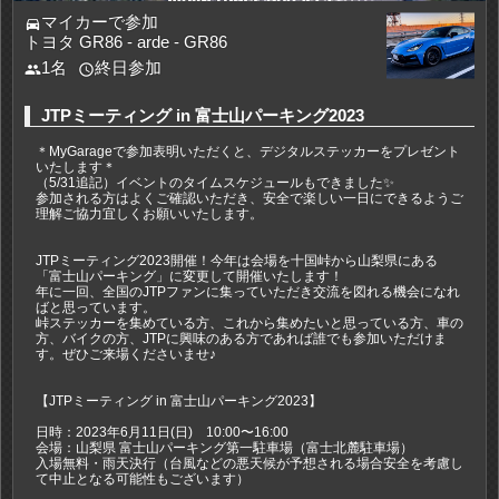
マイカーで参加
directions_car
トヨタ GR86 - arde - GR86
1名
終日参加
people
access_time
JTPミーティング in 富士山パーキング2023
＊MyGarageで参加表明いただくと、デジタルステッカーをプレゼント
いたします＊
（5/31追記）イベントのタイムスケジュールもできました✨
参加される方はよくご確認いただき、安全で楽しい一日にできるようご
理解ご協力宜しくお願いいたします。
JTPミーティング2023開催！今年は会場を十国峠から山梨県にある
「富士山パーキング」に変更して開催いたします！
年に一回、全国のJTPファンに集っていただき交流を図れる機会になれ
ばと思っています。
峠ステッカーを集めている方、これから集めたいと思っている方、車の
方、バイクの方、JTPに興味のある方であれば誰でも参加いただけま
す。ぜひご来場くださいませ♪
【JTPミーティング in 富士山パーキング2023】
日時：2023年6月11日(日) 10:00〜16:00
会場：山梨県 富士山パーキング第一駐車場（富士北麓駐車場）
入場無料・雨天決行（台風などの悪天候が予想される場合安全を考慮し
て中止となる可能性もございます）