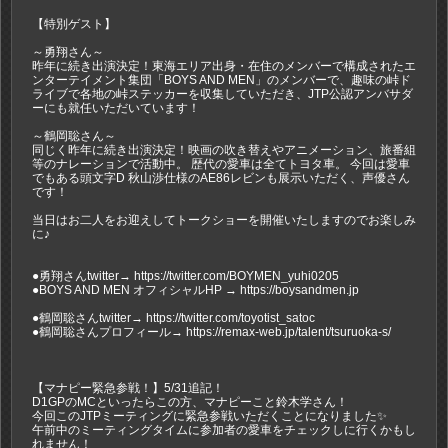
【特別ゲスト】
～勇翔さん～
昨年に続き出演決定！東海エリア出身・在住のメンバーで構成されたエ
ンターテイメント集団「BOYS AND MEN」のメンバーで、趣味の峠ド
ライブで各地の峠ステッカーを収集していただき、JTP公認アンバサダ
ーにも就任いただいています！
～鶴岡聡さん～
同じく昨年に続き出演決定！映画の吹き替えやアニメーション、旅番組
等のナレーションで活動中。 歴代の愛車は全てトヨタ車。 今回は愛車
でもある頭文字D 秋山渉仕様のAE86レビンも展示いただく、声優さん
です！
当日はお二人をお迎えしてトークショーを開催いたしますのでお楽しみ
に♪
●勇翔さんtwitter→ https://twitter.com/BOYMEN_yuhi0205
●BOYS AND MEN オフィシャルHP → https://boysandmen.jp
●鶴岡聡さんtwitter→ https://twitter.com/toyotist_satoc
●鶴岡聡さんプロフィール→ https://remax-web.jp/talent/tsuruoka-s/
【マナピー緊急参戦！】5/31追記！
D1GPのMCといったらこの方、マナピーこと鈴木学さん！
今回このJTPミーティングに緊急参戦いただくことになりました✨
午前中のミーティングタイムに参加者の愛車をチェックしに行くかもし
れません！