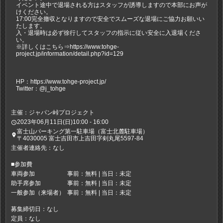
イベント途中で退場される方はスタッフが誘導しますので本部にお声が
けください。
17:00完全撤収となりますので安全でスムーズな退場にご協力お願いい
たします。
入・退場時は必ず徐行してスタッフの指示に従い安全に入退場くださ
い。
※詳しくはこちら⇒https://www.tohge-
project.jp/information/detail.php?id=129
HP：https://www.tohge-project.jp/
Twitter：@j_tohge
主催：ジャパン峠プロジェクト
2023年06月11日(日)10:00 - 16:00
access_time
富士山パーキング第一駐車場（富士北麓駐車場）
place
〒4030005 富士吉田市上吉田字剣丸尾5597-84
主催者連絡先：なし
■参加費
車両参加
事前：無料 | 当日：未定
助手席参加
事前：無料 | 当日：未定
一般参加（来場者）
事前：無料 | 当日：未定
募集締切日：なし
定員：なし