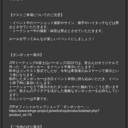
【ゲストご来場についてのご注意】
・イベント中のツーショット撮影やサイン、握手やハイタッチなどは禁
止とさせていただきます。
・トークショー中の撮影・録音は禁止とさせていただきます。
ルールを守ってみんなが楽しいイベントにしましょう！
【ダンボッカー展示】
JTPミーティングin富士山パーキング2023では、皆さんがオリジナルで
作った「ダンボッカー」をイベント中展示いたします！
昨年はコンテスト形式でしたが、今年は希望者のみステージで展示とい
う形になります。
制作したダンボッカーは当日イベント本部に持ち込みいただき、イベン
ト終了時に返却いたします。
トークショーなどで展示されたダンボッカーに触れていこうと思います
ので、皆さんのアイデアを活かした素敵なダンボッカーをお待ちしてい
ます✨
※エントリーは不要です。
JTPオフィシャルウェブショップ「ダンボッカー」↓
https://www.tohge-project.jp/webshop/products/detail.php?
product_id=76
【ご当地のぼり展示】