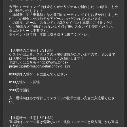
今回のミーティングでは皆さんがオリジナルで制作した「のぼり」も会
場で展示いたします！
「赤城勢」や「東北勢」など前回のミーティングでもお見かけしました
が、この機会にぜひ地元をアピールいただければと思います。
「のぼり、ポール、スタンド」の3点をイベント本部にご持参くださ
い。/※風などで飛ばされないよう必ず重いスタンドを使用ください。
※エントリーは不要です。
※イベント終了時、本部に引き取りに来てください。
【入場時のご注意】5/31追記！
ゲストや出店者、スタッフの入場や運搬がございますので、 8:00まで
は入場ゲート手前に並ばないようお願いします！
※詳しくはこちら⇒https://www.tohge-
project.jp/information/detail.php?id=129
8:00以降入場ゲートに並んでください
↓
8:30入場ゲート開場
↓
9:00受付開始
入・退場時は必ず徐行してスタッフの指示に従い安全に入退場くださ
い。
【退場時のご注意】5/31追記！
退場時はステージ前は危険なので、北側（ステージと逆方面）から退場
ください。