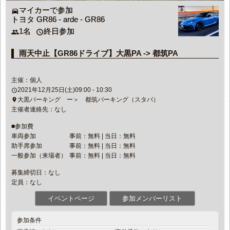
マイカーで参加
directions_car
トヨタ GR86 - arde - GR86
1名
終日参加
people
access_time
雨天中止【GR86ドライブ】大黒PA -> 都筑PA
主催：個人
2021年12月25日(土)09:00 - 10:30
access_time
大黒パーキング ー＞ 都筑パーキング（スタバ）
place
主催者連絡先：なし
■参加費
車両参加
事前：無料 | 当日：無料
助手席参加
事前：無料 | 当日：無料
一般参加（来場者）
事前：無料 | 当日：無料
募集締切日：なし
定員：なし
イベントページ
参加メンバーリスト
参加条件