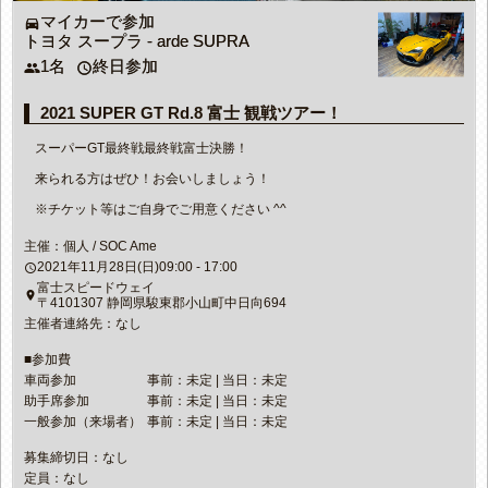
マイカーで参加
directions_car
トヨタ スープラ - arde SUPRA
1名
終日参加
people
access_time
2021 SUPER GT Rd.8 富士 観戦ツアー！
スーパーGT最終戦最終戦富士決勝！
来られる方はぜひ！お会いしましょう！
※チケット等はご自身でご用意ください ^^
主催：個人 / SOC Ame
2021年11月28日(日)09:00 - 17:00
access_time
富士スピードウェイ
place
〒4101307 静岡県駿東郡小山町中日向694
主催者連絡先：なし
■参加費
車両参加
事前：未定 | 当日：未定
助手席参加
事前：未定 | 当日：未定
一般参加（来場者）
事前：未定 | 当日：未定
募集締切日：なし
定員：なし