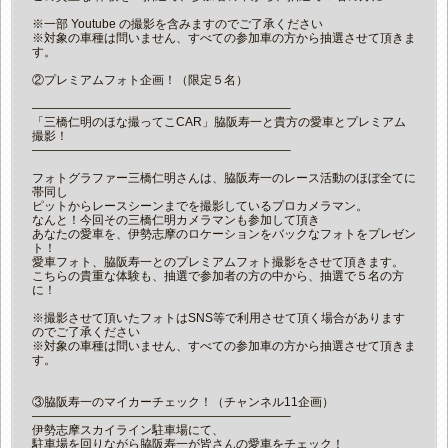
※一部 Youtube の撮影を含みますのでご了承ください
※対象の車種は問いません、すべての参加車の方から抽選させて頂きま
す。
②プレミアムフォト企画！（限定５名）
—————————————————————–
「三橋仁明のほな撮ってこCAR」脇阪寿一と貴方の愛車とプレミアム
撮影！
—————————————————————–
フォトグラファー三橋仁明さんは、脇阪寿一のレース活動のほぼ全てに
帯同し
ピットからレースシーンまでを撮影しているプロカメラマン。
なんと！今回その三橋仁明カメラマンも参加して頂き
あなたの愛車を、伊勢志摩のロケーションをバックなフォトをプレゼン
ト！
愛車フォト、脇阪寿一とのプレミアムフォト撮影をさせて頂きます。
こちらの貴重な体験も、抽選で参加者の方の中から、抽選で５名の方
に！
※撮影させて頂いたフォトはSNS等で利用させて頂く場合があります
のでご了承ください
※対象の車種は問いません、すべての参加車の方から抽選させて頂きま
す。
③脇阪寿一のマイカーチェック！（チャンネル11企画）
—————————————————————–
伊勢志摩スカイライン駐車場にて、
駐車場を回りながら脇阪寿一が皆さんの愛車をチェック！