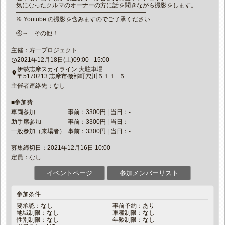
気になったクルマのオーナーの方に話を聞きながら撮影をします。
—————————————————————–
※ Youtube の撮影を含みますのでご了承ください
④～ その他！
主催：寿一プロジェクト
2021年12月18日(土)09:00 - 15:00
access_time
伊勢志摩スカイライン 大駐車場
place
〒5170213 志摩市磯部町穴川５１１−５
主催者連絡先：なし
■参加費
車両参加
事前：3300円 | 当日：-
助手席参加
事前：3300円 | 当日：-
一般参加（来場者）
事前：3300円 | 当日：-
募集締切日：2021年12月16日 10:00
定員：なし
イベントページ
参加メンバーリスト
参加条件
要承認：なし
事前予約：あり
地域制限：なし
車種制限：なし
性別制限：なし
年齢制限：なし