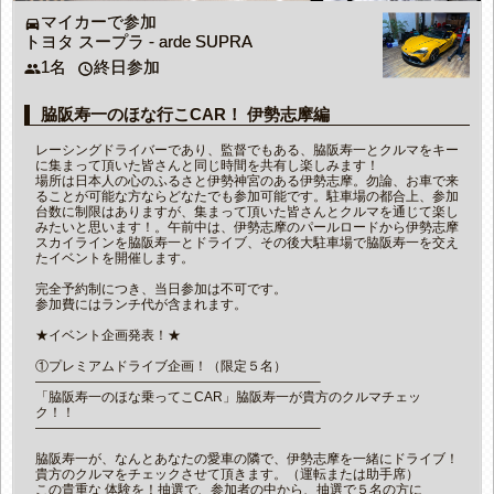
マイカーで参加
directions_car
トヨタ スープラ - arde SUPRA
1名
終日参加
people
access_time
脇阪寿一のほな行こCAR！ 伊勢志摩編
レーシングドライバーであり、監督でもある、脇阪寿一とクルマをキー
に集まって頂いた皆さんと同じ時間を共有し楽しみます！
場所は日本人の心のふるさと伊勢神宮のある伊勢志摩。勿論、お車で来
ることが可能な方ならどなたでも参加可能です。駐車場の都合上、参加
台数に制限はありますが、集まって頂いた皆さんとクルマを通じて楽し
みたいと思います！。午前中は、伊勢志摩のパールロードから伊勢志摩
スカイラインを脇阪寿一とドライブ、その後大駐車場で脇阪寿一を交え
たイベントを開催します。
完全予約制につき、当日参加は不可です。
参加費にはランチ代が含まれます。
★イベント企画発表！★
①プレミアムドライブ企画！（限定５名）
—————————————————————–
「脇阪寿一のほな乗ってこCAR」脇阪寿一が貴方のクルマチェッ
ク！！
—————————————————————–
脇阪寿一が、なんとあなたの愛車の隣で、伊勢志摩を一緒にドライブ！
貴方のクルマをチェックさせて頂きます。（運転または助手席）
この貴重な 体験を！抽選で、参加者の中から、抽選で５名の方に