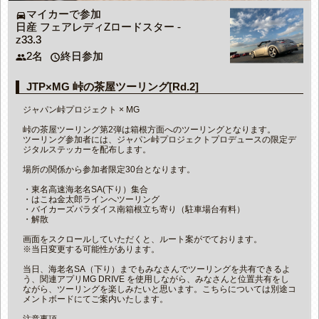
マイカーで参加
directions_car
日産 フェアレディZロードスター -
z33.3
2名
終日参加
people
access_time
JTP×MG 峠の茶屋ツーリング[Rd.2]
ジャパン峠プロジェクト × MG
峠の茶屋ツーリング第2弾は箱根方面へのツーリングとなります。
ツーリング参加者には、ジャパン峠プロジェクトプロデュースの限定デ
ジタルステッカーを配布します。
場所の関係から参加者限定30台となります。
・東名高速海老名SA(下り）集合
・はこね金太郎ラインへツーリング
・バイカーズパラダイス南箱根立ち寄り（駐車場台有料）
・解散
画面をスクロールしていただくと、ルート案がでております。
※当日変更する可能性があります。
当日、海老名SA（下り）までもみなさんでツーリングを共有できるよ
う、関連アプリMG DRIVE を使用しながら、みなさんと位置共有をし
ながら、ツーリングを楽しみたいと思います。こちらについては別途コ
メントボードにてご案内いたします。