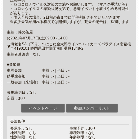
注意事項
・各自コロナウイルス対策の実施をお願いします。（マスク手洗い等）
・コロナウイルスの感染状況次第で、急遽イベントを取りやめる可能性
があります。
・雨天予報の場合、2日前の夜までに開催判断させていただきます
※多少天気が崩れる程度では開催しますが、荒天の場合は、延期します
主催：峠の茶屋
2021年07月17日(土)09:00 - 14:00
access_time
海老名SA（下り）〜はこね金太郎ライン〜バイカーズパラダイス南箱根
place
〒4190101 静岡県田方郡函南町桑原1348-2
主催者連絡先：なし
■参加費
車両参加
事前：- | 当日：-
助手席参加
事前：- | 当日：-
一般参加（来場者）
事前：- | 当日：-
募集締切日：なし
定員：あり
イベントページ
参加メンバーリスト
参加条件
要承認：なし
事前予約：あり
地域制限：なし
車種制限：なし
性別制限：なし
年齢制限：なし