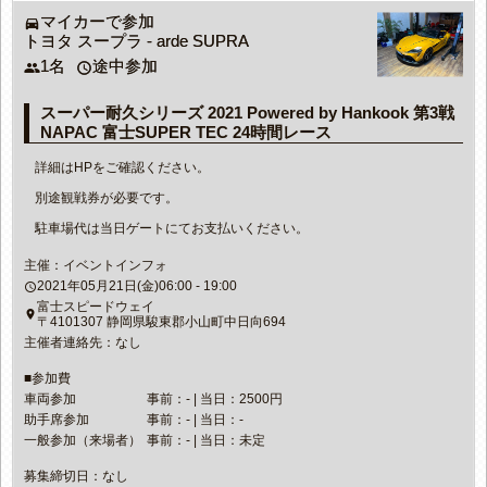
マイカーで参加
directions_car
トヨタ スープラ - arde SUPRA
1名
途中参加
people
access_time
スーパー耐久シリーズ 2021 Powered by Hankook 第3戦
NAPAC 富士SUPER TEC 24時間レース
詳細はHPをご確認ください。
別途観戦券が必要です。
駐車場代は当日ゲートにてお支払いください。
主催：イベントインフォ
2021年05月21日(金)06:00 - 19:00
access_time
富士スピードウェイ
place
〒4101307 静岡県駿東郡小山町中日向694
主催者連絡先：なし
■参加費
車両参加
事前：- | 当日：2500円
助手席参加
事前：- | 当日：-
一般参加（来場者）
事前：- | 当日：未定
募集締切日：なし