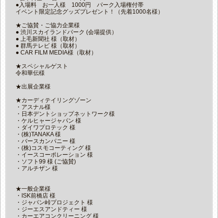
●入場料 お一人様 1000円 パーク入場権付帯
イベント限定記念グッズプレゼント！（先着1000名様）
★ご協賛・ご協力企業様
● 渋川スカイランドパーク (会場提供）
● 上毛新聞社 様（取材）
● 群馬テレビ 様（取材）
● CAR FILM MEDIA様（取材）
★スペシャルゲスト
令和華伝様
★出展企業様
★カーディテイリングゾーン
・アスナル様
・日本デントショップネットワーク様
・ケルヒャージャパン 様
・ダイワプロテック 様
・(株)TANAKA 様
・バースカンパニー 様
・(株)コスモコーティング 様
・イースコーポレーション 様
・ソフト99 様 (ご協賛)
・アルチザン 様
★一般企業様
・ISK前橋店 様
・ジャパン峠プロジェクト 様
・ジーエスアンドティー 様
・カーエアコンクリーニング 様