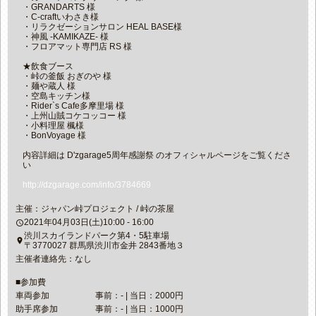
・GRANDARTS 様
・C-craftいわさき様
・リラクゼーションサロン HEAL BASE様
・神風 -KAMIKAZE- 様
・フロアマット専門店 RS 様
★飲食ブース
・峠の釜飯 おぎのや 様
・麺や蔵人 様
・空島キッチン様
・Rider`s Cafe多摩里場 様
・上州山賊コケコッコー 様
・小料理屋 楓様
・BonVoyage 様
内容詳細は D'zgarage5周年感謝祭 のオフィシャルページをご覧くださ
い
http://dzgarage.com/info/3784669
主催：ジャパン峠プロジェクト / 峠の茶屋
2021年04月03日(土)10:00 - 16:00
access_time
渋川スカイランドパーク第4・5駐車場
place
〒3770027 群馬県渋川市金井 2843番地３
主催者連絡先：なし
■参加費
車両参加
事前：- | 当日：2000円
助手席参加
事前：- | 当日：1000円