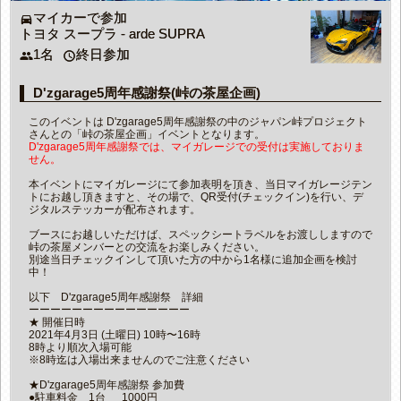
マイカーで参加
directions_car
トヨタ スープラ - arde SUPRA
1名
終日参加
people
access_time
D'zgarage5周年感謝祭(峠の茶屋企画)
このイベントは D'zgarage5周年感謝祭の中のジャパン峠プロジェクト
さんとの「峠の茶屋企画」イベントとなります。
D'zgarage5周年感謝祭では、マイガレージでの受付は実施しておりま
せん。
本イベントにマイガレージにて参加表明を頂き、当日マイガレージテン
トにお越し頂きますと、その場で、QR受付(チェックイン)を行い、デ
ジタルステッカーが配布されます。
ブースにお越しいただけば、スペックシートラベルをお渡ししますので
峠の茶屋メンバーとの交流をお楽しみください。
別途当日チェックインして頂いた方の中から1名様に追加企画を検討
中！
以下 D'zgarage5周年感謝祭 詳細
ーーーーーーーーーーーーーーー
★ 開催日時
2021年4月3日 (土曜日) 10時〜16時
8時より順次入場可能
※8時迄は入場出来ませんのでご注意ください
★D'zgarage5周年感謝祭 参加費
●駐車料金 1台 1000円