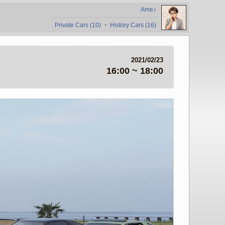
Ame♪
Private Cars (10)
・
History Cars (16)
2021/02/23
16:00 ~ 18:00