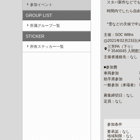
スタバ新作などで
参加イベント
時間内でしたら自
GROUP LIST
*雪などの天候で中
所属グループ一覧
主催：SOC Withs
STICKER
2021年02月23日(火)1
access_time
三芳PA（下り）
所有ステッカー一覧
place
〒3540045 入間郡
主催者連絡先：なし
■参加費
車両参加
助手席参加
一般参加（来場者）
募集締切日：なし
定員：なし
参加条件
要承認：なし
地域制限：なし