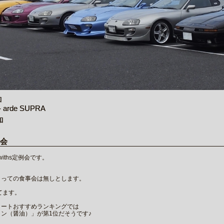
加
arde SUPRA
加
例会
withs定例会です。
まっての食事会は無しとします。
てます。
コートおすすめランキングでは
ン（醤油）」が第1位だそうです♪