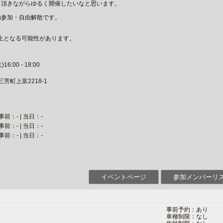
も頂きながらゆるく開催したいなと思います。
由参加・自由解散です。
止となる可能性があります。
6:00 - 18:00
三芳町上富2218-1
事前：- | 当日：-
事前：- | 当日：-
事前：- | 当日：-
イベントページ
参加メンバーリ
事前予約：あり
車種制限：なし