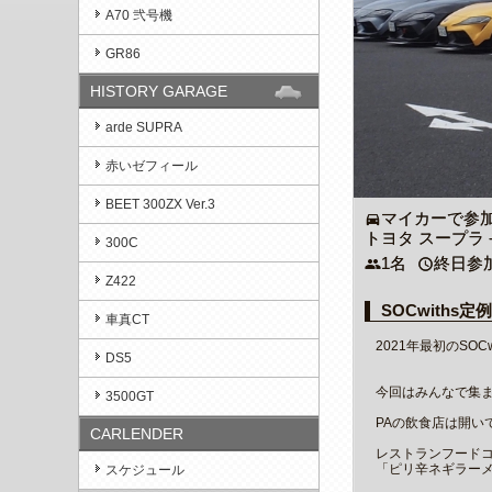
A70 弐号機
GR86
HISTORY GARAGE
arde SUPRA
赤いゼフィール
BEET 300ZX Ver.3
マイカーで参
directions_car
トヨタ スープラ - 
300C
1名
終日参
people
access_time
Z422
SOCwiths定
車真CT
2021年最初のSOC
DS5
今回はみんなで集
3500GT
PAの飲食店は開い
CARLENDER
レストランフード
「ピリ辛ネギラーメ
スケジュール