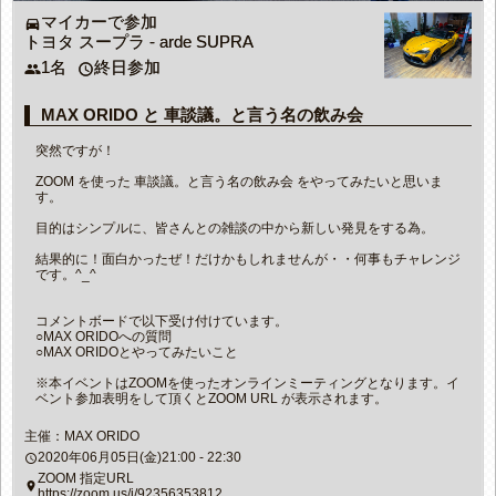
マイカーで参加
directions_car
トヨタ スープラ - arde SUPRA
1名
終日参加
people
access_time
MAX ORIDO と 車談議。と言う名の飲み会
突然ですが！
ZOOM を使った 車談議。と言う名の飲み会 をやってみたいと思いま
す。
目的はシンプルに、皆さんとの雑談の中から新しい発見をする為。
結果的に！面白かったぜ！だけかもしれませんが・・何事もチャレンジ
です。^_^‬
コメントボードで以下受け付けています。
○MAX ORIDOへの質問
○MAX ORIDOとやってみたいこと
※本イベントはZOOMを使ったオンラインミーティングとなります。イ
ベント参加表明をして頂くとZOOM URL が表示されます。
主催：MAX ORIDO
2020年06月05日(金)21:00 - 22:30
access_time
ZOOM 指定URL
place
https://zoom.us/j/92356353812