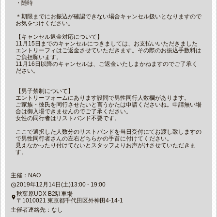
・随時
＊期限までにお振込が確認できない場合キャンセル扱いとなりますので
お気をつけください。
【キャンセル返金対応について】
11月15日までのキャンセルにつきましては、お支払いいただきました
エントリーフィはご返金させていただきます。その際のお振込手数料は
ご負担願います。
11月16日以降のキャンセルは、ご返金いたしまかねますのでご了承く
ださい。
【男子禁制について】
エントリーフォームにあります設問で男性同行人数欄があります。
ご家族・彼氏を同行させたいと言うかたは申請くださいね。申請無い場
合は御入場できませんのでご了承ください。
女性の同行者はリストバンド不要です。
ここで選択した人数分のリストバンドを当日受付にてお渡し致しますの
で男性同行者さんの左右どちらかの手首に付けてください。
見えなかったり付けてないとスタッフよりお声がけさせていただきま
す。
主催：NAO
2019年12月14日(土)13:00 - 19:00
access_time
秋葉原UDX B2駐車場
place
〒1010021 東京都千代田区外神田4-14-1
主催者連絡先：なし