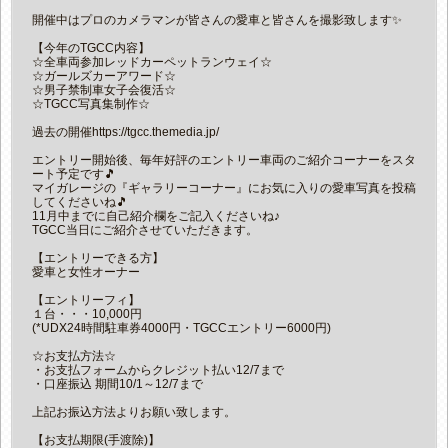
開催中はプロのカメラマンが皆さんの愛車と皆さんを撮影致します✨
【今年のTGCC内容】
☆全車両参加レッドカーペットランウェイ☆
☆ガールズカーアワード☆
☆男子禁制車女子会復活☆
☆TGCC写真集制作☆
過去の開催https://tgcc.themedia.jp/
エントリー開始後、毎年好評のエントリー車両のご紹介コーナーをスタ
ート予定です🎵
マイガレージの『ギャラリーコーナー』にお気に入りの愛車写真を投稿
してくださいね🎵
11月中までに自己紹介欄をご記入くださいね♪
TGCC当日にご紹介させていただきます。
【エントリーできる方】
愛車と女性オーナー
【エントリーフィ】
１台・・・10,000円
(*UDX24時間駐車券4000円・TGCCエントリー6000円)
☆お支払方法☆
・お支払フォームからクレジット払い12/7まで
・口座振込 期間10/1～12/7まで
上記お振込方法よりお願い致します。
【お支払期限(手渡除)】