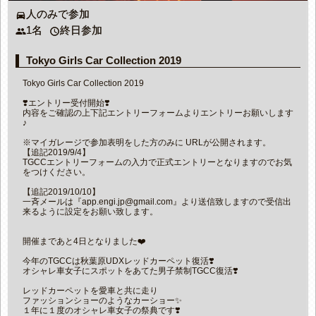
人のみで参加
directions_car
1名
終日参加
people
access_time
Tokyo Girls Car Collection 2019
Tokyo Girls Car Collection 2019
❣️エントリー受付開始❣️
内容をご確認の上下記エントリーフォームよりエントリーお願いします
♪
※マイガレージで参加表明をした方のみに URLが公開されます。
【追記2019/9/4】
TGCCエントリーフォームの入力で正式エントリーとなりますのでお気
をつけください。
【追記2019/10/10】
一斉メールは『app.engi.jp@gmail.com』より送信致しますので受信出
来るように設定をお願い致します。
開催まであと4日となりました❤️
今年のTGCCは秋葉原UDXレッドカーペット復活❣️
オシャレ車女子にスポットをあてた男子禁制TGCC復活❣️
レッドカーペットを愛車と共に走り
ファッションショーのようなカーショー✨
１年に１度のオシャレ車女子の祭典です❣️