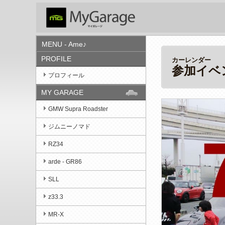
MENU - Ame♪
PROFILE
カーレンダー
参加イベ
プロフィール
MY GARAGE
GMW Supra Roadster
ジムニーノマド
RZ34
arde - GR86
SLL
z33.3
MR-X