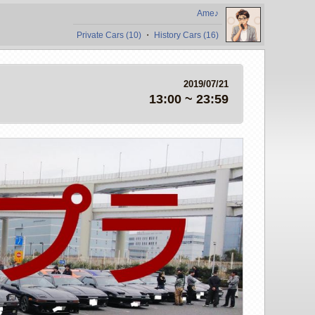
Ame♪
Private Cars (10)
・
History Cars (16)
2019/07/21
13:00 ~ 23:59