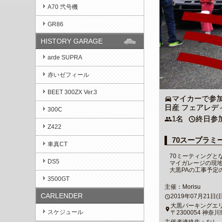
A70 弐号機
GR86
HISTORY GARAGE
arde SUPRA
赤いゼフィール
BEET 300ZX Ver.3
マイカーで参
directions_car
日産 フェアレディZ
300C
1名
終日参
people
access_time
Z422
70スープラミ
車真CT
70ミーティングと
DS5
マイガレージの現
大黒PAの工事予定
3500GT
主催：Morisu
CARLENDER
2019年07月21日(日)1
access_time
大黒パーキングエ
place
スケジュール
〒2300054 神
主催者連絡先：なし