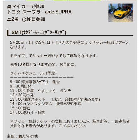
マイカーで参加
directions_car
トヨタ スープラ - arde SUPRA
2名
終日参加
people
access_time
SMT(ｻﾀﾃﾞ-ﾓｰﾆﾝｸﾞﾂｰﾘﾝｸﾞ)
5月20日（土）のSMTはトタさんのご好意によりサッカー観戦ツアーと
なります。
ドライブしてサッカー観戦までして解散となります。
先着10名様となりますので、お早めに。
タイムスケジュール（予定）
ーーーーーーーーーーーーーーーーー
9：00 湾岸幕張SA下り 集合
9：30同出発
11：00浜茶屋 やましょう ランチ
12：30同出発
13：00 撮影スポット （未定、台数次第で決めます）
14：00カシマスタジアム 鹿島VSFC東京
15：00観戦
17：00終わり＞解散
※サッカー観戦チケットの負担はありませんが、駐車所等、一部参加者
負担となる場合があります。ご了承ください。
主催：個人/その他