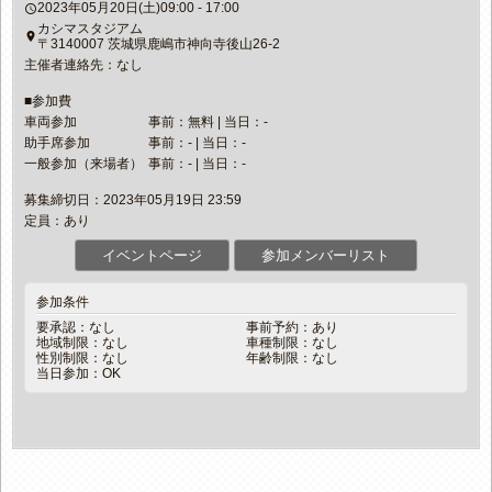
2023年05月20日(土)09:00 - 17:00
access_time
カシマスタジアム
place
〒3140007 茨城県鹿嶋市神向寺後山26-2
主催者連絡先：なし
■参加費
車両参加
事前：無料 | 当日：-
助手席参加
事前：- | 当日：-
一般参加（来場者）
事前：- | 当日：-
募集締切日：2023年05月19日 23:59
定員：あり
イベントページ
参加メンバーリスト
参加条件
要承認：なし
事前予約：あり
地域制限：なし
車種制限：なし
性別制限：なし
年齢制限：なし
当日参加：OK