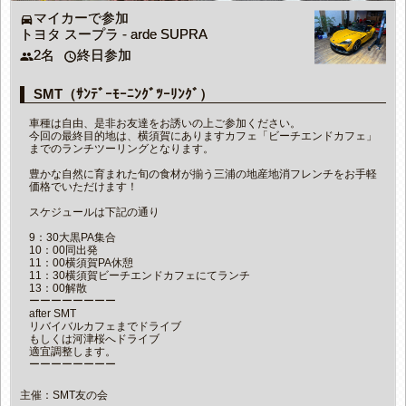
マイカーで参加
directions_car
トヨタ スープラ - arde SUPRA
2名
終日参加
people
access_time
SMT（ｻﾝﾃﾞｰﾓｰﾆﾝｸﾞﾂｰﾘﾝｸﾞ）
車種は自由、是非お友達をお誘いの上ご参加ください。
今回の最終目的地は、横須賀にありますカフェ「ビーチエンドカフェ」
までのランチツーリングとなります。
豊かな自然に育まれた旬の食材が揃う三浦の地産地消フレンチをお手軽
価格でいただけます！
スケジュールは下記の通り
9：30大黒PA集合
10：00同出発
11：00横須賀PA休憩
11：30横須賀ビーチエンドカフェにてランチ
13：00解散
ーーーーーーーー
after SMT
リバイバルカフェまでドライブ
もしくは河津桜へドライブ
適宜調整します。
ーーーーーーーー
主催：SMT友の会