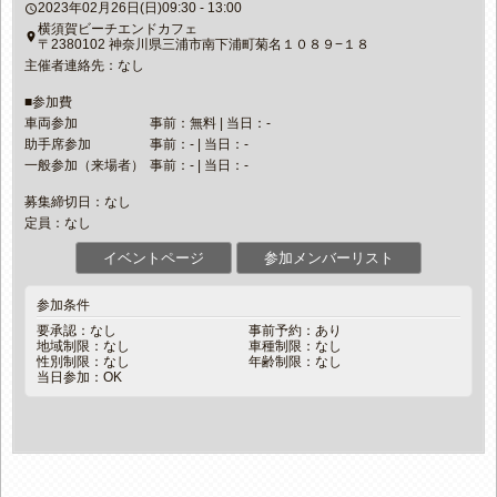
2023年02月26日(日)09:30 - 13:00
access_time
横須賀ビーチエンドカフェ
place
〒2380102 神奈川県三浦市南下浦町菊名１０８９−１８
主催者連絡先：なし
■参加費
車両参加
事前：無料 | 当日：-
助手席参加
事前：- | 当日：-
一般参加（来場者）
事前：- | 当日：-
募集締切日：なし
定員：なし
イベントページ
参加メンバーリスト
参加条件
要承認：なし
事前予約：あり
地域制限：なし
車種制限：なし
性別制限：なし
年齢制限：なし
当日参加：OK