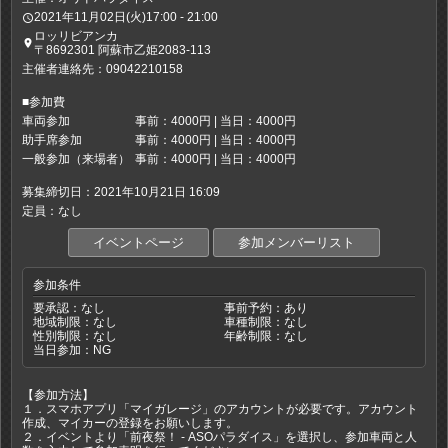
2021年11月02日(火)17:00 - 21:00
access_time
ロッリビアンカ
place
〒8692301 阿蘇市乙姫2083-113
主催者連絡先：09042210158
■参加費
車両参加
事前：4000円 | 当日：4000円
助手席参加
事前：4000円 | 当日：4000円
一般参加（来場者）
事前：4000円 | 当日：4000円
募集締切日：2021年10月21日 16:09
定員：なし
イベントページ
参加メンバーリスト
参加条件
要承認：なし
事前予約：あり
地域制限：なし
車種制限：なし
性別制限：なし
年齢制限：なし
当日参加：NG
【参加方法】
１．スマホアプリ「マイガレージ」のアカウントが必要です。アカウント
作成、マイカーの登録をお願いします。
２．イベントより「前夜祭！ - ASOパラダイス」を選択し、参加車両と人