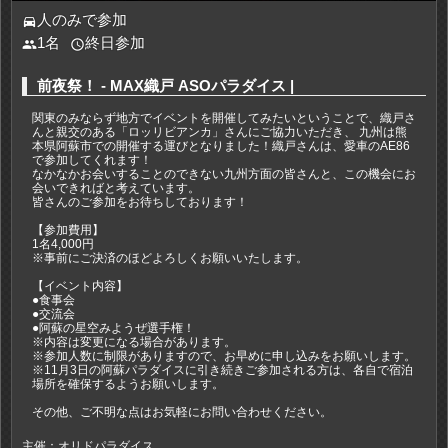
人のみで参加
directions_car
1名
終日参加
people
access_time
前夜祭！ - MAX織戸 ASOパラダイス |
関東のみならず地方でイベントを開催してみたいということで、織戸さ
んと親交のある「ロッリビアンカ」さんにご協力いただき、 九州は熊
本県阿蘇市での開催する運びとなりました！織戸さんは、愛車のAE86
で参加してくれます！
なかなかお会いすることのできない九州方面の皆さんと、この機会にお
会いできればと考えています。
皆さんのご参加をお待ちしております！
【参加費用】
1名4,000円
※事前にご決済のほどよろしくお願いいたします。
【イベント内容】
●食事会
●交流会
●阿蘇の星空みようぜ選手権！
※内容は変更になる場合があります。
※参加人数に制限がありますので、お早めに申し込みをお願いします。
※11月3日の阿蘇パラダイスに引き続きご参加される方は、各自で宿泊
場所を確保するようお願いします。
その他、ご不明な点はお気軽にお問い合わせください。
主催：オリドパラダイス