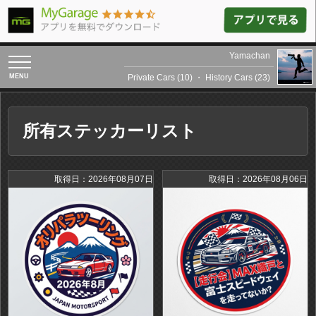
Yamachan
toggle
navigation
Private Cars (10)
・
History Cars (23)
所有ステッカーリスト
取得日：2026年08月07日
取得日：2026年08月06日