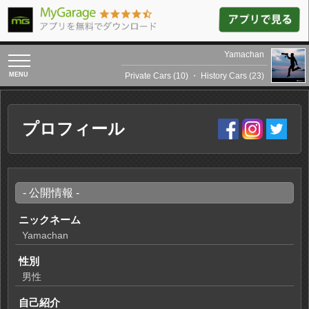
Yamachan
toggle
navigation
Private Cars (10)
・
History Cars (23)
プロフィール
- 公開情報 -
ニックネーム
Yamachan
性別
男性
自己紹介